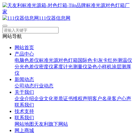
111仪器信息网
网站导航
网站首页
产品中心
电脑色差仪
标准光源对色灯箱
国际色卡|灰卡
红外测温仪
分光色差仪
密度仪
雾度计
光测量仪
染色小样机
涂层测厚
仪
新闻动态
公司动态
行业动态
关于我们
企业介绍
企业文化
资质证书
维权声明
客户名录
客户心声
联系我们
技术支持
联系我们
网站地图
天友利旗下网站
网上商城