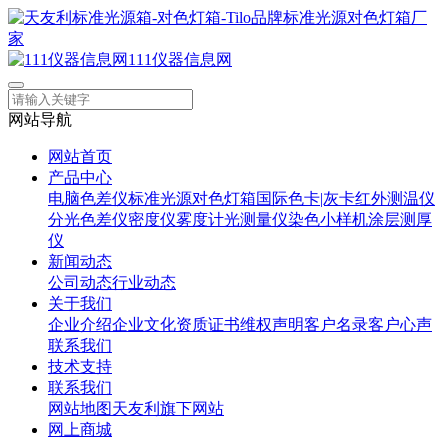
111仪器信息网
网站导航
网站首页
产品中心
电脑色差仪
标准光源对色灯箱
国际色卡|灰卡
红外测温仪
分光色差仪
密度仪
雾度计
光测量仪
染色小样机
涂层测厚
仪
新闻动态
公司动态
行业动态
关于我们
企业介绍
企业文化
资质证书
维权声明
客户名录
客户心声
联系我们
技术支持
联系我们
网站地图
天友利旗下网站
网上商城