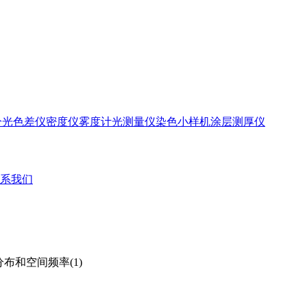
分光色差仪
密度仪
雾度计
光测量仪
染色小样机
涂层测厚仪
系我们
布和空间频率(1)