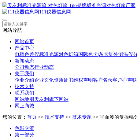
111仪器信息网
网站导航
网站首页
产品中心
电脑色差仪
标准光源对色灯箱
国际色卡|灰卡
红外测温仪
新闻动态
公司动态
行业动态
关于我们
企业介绍
企业文化
资质证书
维权声明
客户名录
客户心声
联
技术支持
联系我们
网站地图
天友利旗下网站
网上商城
您的位置：
首页
>>
技术支持
>>
技术专题
>> 平面波的复振幅分
色彩交流
第一部分