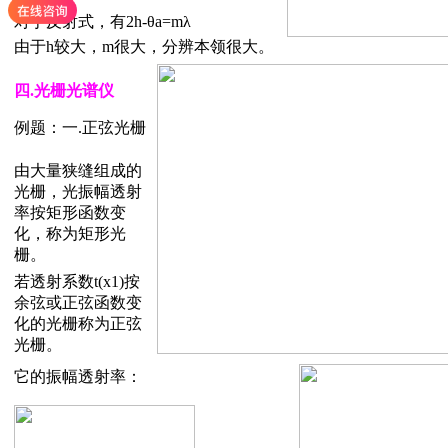
对于反射式，有2h-θa=mλ
由于h较大，m很大，分辨本领很大。
四.光栅光谱仪
例题：一.正弦光栅
由大量狭缝组成的
光栅，光振幅透射
率按矩形函数变
化，称为矩形光
栅。
若透射系数t(x1)按
余弦或正弦函数变
化的光栅称为正弦
光栅。
它的振幅透射率：