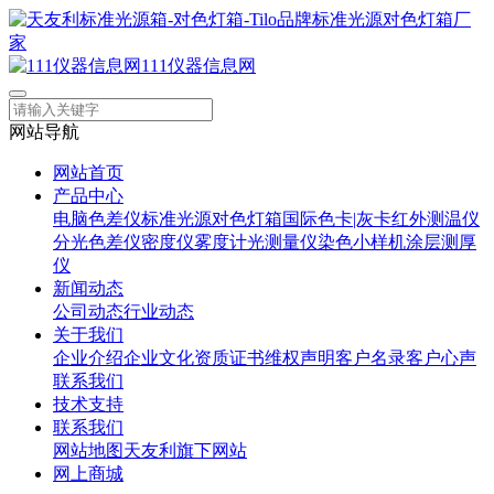
111仪器信息网
网站导航
网站首页
产品中心
电脑色差仪
标准光源对色灯箱
国际色卡|灰卡
红外测温仪
分光色差仪
密度仪
雾度计
光测量仪
染色小样机
涂层测厚
仪
新闻动态
公司动态
行业动态
关于我们
企业介绍
企业文化
资质证书
维权声明
客户名录
客户心声
联系我们
技术支持
联系我们
网站地图
天友利旗下网站
网上商城