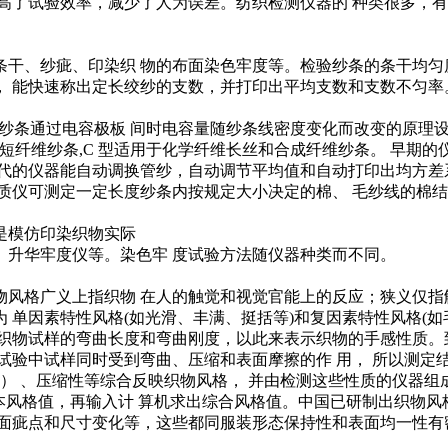
高了试验效率，减少了人为误差。纺织检测仪器的 种类很多，
干、纱疵、印染织 物的布面染色牢度等。检验纱条的条干均匀
 能快速称出定长绞纱的支数，并打印出平均支数和支数不匀率
纱条通过电容极板 间时电容量随纱条线密度变化而改变的原理设计
 短纤维纱条,C 型适用于化学纤维长丝和合成纤维纱条。 早期
0年代的仪器能自动调换管纱，自动调节平均值和自动打印出均方
质仪可测定一定长度纱条内按规定大小决定的棉、 毛纱线的棉
是模仿印染织物实际
升华牢度仪等。染色牢 度试验方法随仪器种类而不同。
风格广义上指织物 在人的触觉和视觉官能上的反应；狭义仅指
 单因素特性风格(如光滑、丰满、挺括等)和复因素特性风格(如
定织物试样的弯曲长度和弯曲刚度，以此来表示织物的手感性质。
试验中试样同时受到弯曲、压缩和表面摩擦的作 用， 所以测定结
 、压缩性等综合反映织物风格， 并由检测这些性质的仪器组成 K
基本风格值，再输入计 算机求出综合风格值。中国已研制出织物风
面疵点和尺寸变化等，这些都同服装形态保持性和表面均一性有