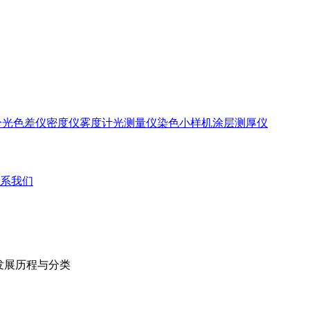
分光色差仪
密度仪
雾度计
光测量仪
染色小样机
涂层测厚仪
系我们
发展历程与分类