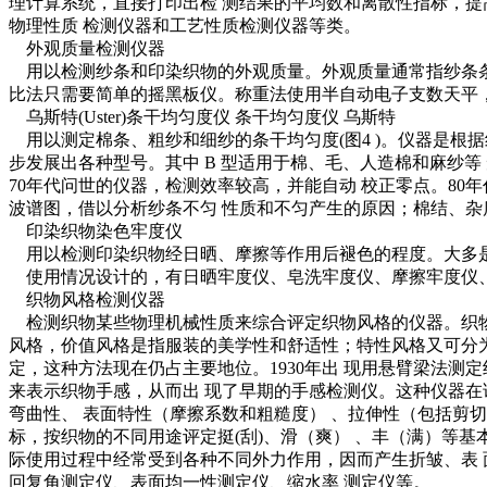
理计算系统，直接打印出检 测结果的平均数和离散性指标，提
物理性质 检测仪器和工艺性质检测仪器等类。
外观质量检测仪器
用以检测纱条和印染织物的外观质量。外观质量通常指纱条条
比法只需要简单的摇黑板仪。称重法使用半自动电子支数天平，
乌斯特(Uster)条干均匀度仪 条干均匀度仪 乌斯特
用以测定棉条、粗纱和细纱的条干均匀度(图4 )。仪器是根据
步发展出各种型号。其中 B 型适用于棉、毛、人造棉和麻纱等
70年代问世的仪器，检测效率较高，并能自动 校正零点。8
波谱图，借以分析纱条不匀 性质和不匀产生的原因；棉结、杂
印染织物染色牢度仪
用以检测印染织物经日晒、摩擦等作用后褪色的程度。大多
使用情况设计的，有日晒牢度仪、皂洗牢度仪、摩擦牢度仪、
织物风格检测仪器
检测织物某些物理机械性质来综合评定织物风格的仪器。织物
风格，价值风格是指服装的美学性和舒适性；特性风格又可分为
定，这种方法现在仍占主要地位。1930年出 现用悬臂梁法测
来表示织物手感，从而出 现了早期的手感检测仪。这种仪器在
弯曲性、 表面特性（摩擦系数和粗糙度） 、拉伸性（包括剪切）
标，按织物的不同用途评定挺(刮)、滑（爽） 、丰（满）等
际使用过程中经常受到各种不同外力作用，因而产生折皱、表 
回复角测定仪、表面均一性测定仪、缩水率 测定仪等。