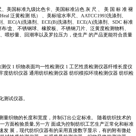
国标准九级比色卡、美国标准沾色 灰 尺 、 美 国 标 准 褪
Jeams.H.Heal 泛黄检测 纸） 、美标缩水率尺、AATCC1993洗涤剂、
剂、IEC(A)洗涤剂、ECE(B)洗涤剂、ECE(A)洗涤剂、SDC 标准
ATCC 磨擦布/盒、不锈钢球、橡胶板、不锈钢刀片、泛黄度检测物料、
、喂纱量、回潮率以及罗拉压力，使生产 的产品更能符合质量
角检测仪 1 织物表面均一性检测仪 1 工艺性质检测仪器纤维长度仪
 印染色牢度纺织仪器 通用纺织检测仪器 纺织模拟环境检测仪器 纺织检
化测试仪器。
测量织物的长度和宽度，并制订出公定标准。 随着纺织技术的
一方面检验质量,另一方 面成为控制纺织工艺生产正常化和标准
速发 展，现代纺织仪器有的采用直接数字显示，有的附有微处