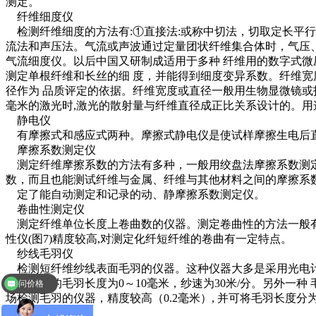
测定。
纤维细度仪
检测纤维细度的方法有:①直接法:或称中切法，切取定长平行
流法和声压法。气流或声波通过定量团状纤维集合体时，气压、
气流细度仪。以后中国又研制成适用于多种 纤维用的数字式微
测定单根纤维和长丝的细 度，并能得到细度变异系数。纤维宽
径作为 品质评定的依据。纤维宽度或直径一般用生物显微镜或
毫米的激光时,激光的散射量与纤维直径成正比关系设计的。用
静电仪
有摩擦式和感应式两种。摩擦式静电仪是使试样摩擦生电后直
摩擦系数测定仪
测定纤维摩擦系数的方法有多种，一般用绞盘法摩擦系数测定仪测
数，而且也能测试纤维与金属、纤维与其他材料之间的摩擦系数 
定了能自动测定和记录的动、静摩擦系数测定仪。
卷曲性测定仪
测定纤维单位长度上卷曲数的仪器。测定卷曲性的方法一般有
性仪(图7)精度较高,对测定化纤短纤维的卷曲有一定特点。
纱线毛羽仪
检测短纤维纱线表面毛羽的仪器。这种仪器大多是采用光电计数原
纱，可测的毛羽长度为0～10毫米，纱速为30米/分。另外一种
问价格
场检测毛羽的仪器，精度较高（0.2毫米）, 并可将毛羽长度分
纱线拈度仪