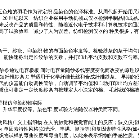
色雉的羽毛作为评定织 品染色的色泽标准。从周代起开始用尺
20 世纪以来，纺织企业采用手动机械式仪器检测半制品和成品,
来反映产品的质量和特性。随着近代电子技术和计算机技术的迅
高了试验效率，减少了人为误差。纺织检测仪器的 种类很多，
干、纱疵、印染织 物的布面染色牢度等。检验纱条的条干均匀
 能快速称出定长绞纱的支数，并打印出平均支数和支数不匀率
纱条通过电容极板 间时电容量随纱条线密度变化而改变的原理设计
 短纤维纱条,C 型适用于化学纤维长丝和合成纤维纱条。 早期
0年代的仪器能自动调换管纱，自动调节平均值和自动打印出均方
质仪可测定一定长度纱条内按规定大小决定的棉、 毛纱线的棉
是模仿印染织物实际
升华牢度仪等。染色牢 度试验方法随仪器种类而不同。
风格广义上指织物 在人的触觉和视觉官能上的反应；狭义仅指
 单因素特性风格(如光滑、丰满、挺括等)和复因素特性风格(如
定织物试样的弯曲长度和弯曲刚度，以此来表示织物的手感性质。