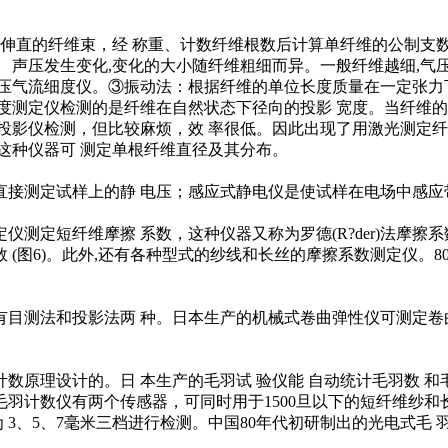
伸直的纤维束，经 称重、计数纤维根数后计算单纤维的公制支
 声压发生变化,变化的大小随纤维粗细而异。一般纤维越细,气压
压气流细度仪。③振动法：根据纤维的单位长度质量在一定张力
度测定仪检测的是纤维在自然状态下径向的投影 宽度。当纤维
投影仪检测，但比较麻烦，效 率很低。因此出现了用激光测定纤
这种仪器可 测定单根纤维直径及其分布。
接测定试样上的静 电压；感应式静电仪是使试样在电场中感应
定短纤维摩擦 系数，这种仪器又称为罗德(R?der)法摩擦
(图6)。此外,还有各种型式的纱线和长丝的摩擦系数测定仪。8
目测法和投影法两 种。日本生产的机械式卷曲弹性仪可测定卷
理设计的。日 本生产的毛羽试 验仪能 自动统计毛羽数 和毛羽 
 毛羽计数仪有两个传感器，可同时用于1500旦以下的短纤维纱和长
为 3、5、7毫米三档进行检测。中国80年代初研制出的光电式毛