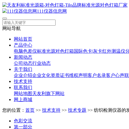
111仪器信息网
网站导航
网站首页
产品中心
电脑色差仪
标准光源对色灯箱
国际色卡|灰卡
红外测温仪
新闻动态
公司动态
行业动态
关于我们
企业介绍
企业文化
资质证书
维权声明
客户名录
客户心声
联
技术支持
联系我们
网站地图
天友利旗下网站
网上商城
您的位置：
首页
>>
技术支持
>>
技术专题
>> 纺织检测仪器的
色彩交流
第一部分