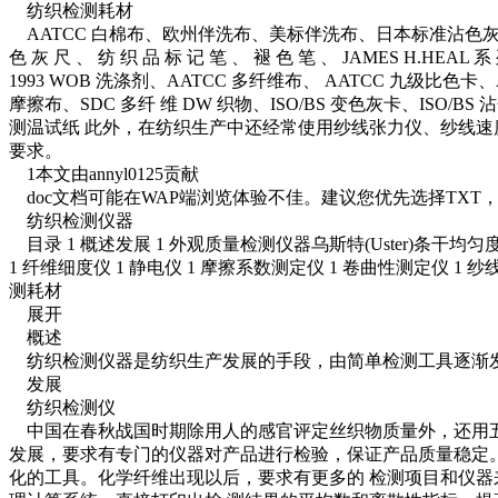
纺织检测耗材
AATCC 白棉布、欧州伴洗布、美标伴洗布、日本标准沾色灰尺
色 灰 尺 、 纺 织 品 标 记 笔 、 褪 色 笔 、 JAMES H.HEAL 
1993 WOB 洗涤剂、AATCC 多纤维布、 AATCC 九级比色卡、
摩擦布、SDC 多纤 维 DW 织物、ISO/BS 变色灰卡、ISO
测温试纸 此外，在纺织生产中还经常使用纱线张力仪、纱线速
要求。
1本文由annyl0125贡献
doc文档可能在WAP端浏览体验不佳。建议您优先选择TXT
纺织检测仪器
目录 1 概述发展 1 外观质量检测仪器乌斯特(Uster)条干
1 纤维细度仪 1 静电仪 1 摩擦系数测定仪 1 卷曲性测定仪 
测耗材
展开
概述
纺织检测仪器是纺织生产发展的手段，由简单检测工具逐渐发
发展
纺织检测仪
中国在春秋战国时期除用人的感官评定丝织物质量外，还用五
发展，要求有专门的仪器对产品进行检验，保证产品质量稳定。
化的工具。化学纤维出现以后，要求有更多的 检测项目和仪器