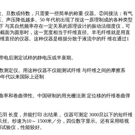
数、旦数或特数，只需要一些简单的称重 仪器。②间接法：有气
、声压降低越多。50 年代初出现了按这一原理制成的各种类型
下 与其自然频率存在一定关系的原理设计的振动法细度仪，可
的截面为圆形时，这一宽度相当于纤维直径。羊毛纤维就是用直
维直径的仪器。这种仪器是根据分散于液流中的纤 维在通过1
带电后测定试样的静电压或半衰期。
系数测定仪。用这种仪器不仅能测试纤维 与纤维之间的摩擦系
0年代以来国际上还制
曲率和卷曲弹性。中国研制的用光栅法测 定位移的纤维卷曲弹
长度，并能打印 出结果 。仪器可测定 3000旦以下的短纤维
丝。纱速为10～ 1500米／分，四位数字显示。还有采用暗视
 羽试验仪，性能较好。