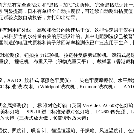
法有完全退拈法 和“退拈－加拈”法两种。 完全退拈法适用于粗
有 明显提高，日本有单根全自动拈度仪，可连续自动测出拈度值
规定试验次数自动换管，并打印出结果。
有利用红外线、 高频和微波的快速烘干仪。这些快速烘干仪在
与材料所含的水分量有关的原理设计的。其中电阻测湿仪已被普
国制造的电阻式原棉和筒子纱回潮率检测仪已广泛应用于生产，
起球检测仪、钮扣拉 力试验机、拉链往复疲劳试验机、滚箱式起
仪、 撞钮机、布重天平（织物克重天平） 、裁样器（香港裁样
TCC 旋转式 摩擦色牢度仪） 、染色牢度摩擦仪、水平燃烧检测
TCC 标 准 洗 衣 机 （Whirlpool 洗衣机，Kenmore 洗衣机） 、
、标 准对色灯箱（英国 VerVide CAC60对色灯箱，英国 Ve
T Ⅲ美标灯箱 ， SPL III 进口标准光源对色灯箱， LG-600四光源
、放大镜（三折式放大镜，40倍读数放大镜）
仪、照度计、噪音 计、恒温恒湿箱、干燥箱、风速温度计、色