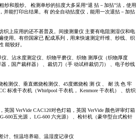
纱和股纱。 检测单纱的拈度大多采用“退 拈－加拈”法，使用
，并能打印出结果。有 的全自动拈度仪，能用一次退拈－加拈
纺织上应用的还不甚普及。间接测量仪 主要有电阻测湿仪和电
遍使用。有些国家已 配成系列，用来快速测定纤维、纱线、织
性 能较好。
球仪、沾水度测定仪、织物平磨仪、织物 测厚仪（织物厚度
器，国产裁样器） 、裁切刀（手 动试样裁切刀） 、电子纱线
仪、垂直燃烧检测仪、45度燃烧检 测 仪 、 耐 洗 色 牢
AATCC 标准干衣机（Whirlpool 干衣机， Kenmore 干衣机） 、纺织
rVide CAC120对色灯箱，英国 VerVide 颜色评审灯箱
， LG-600五光源， LG-600 六光源） 、检针机（豪华型台式检针
差计、恒温培养箱、温湿度记录仪