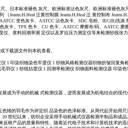
、日本标准褪色 灰尺、欧洲标准沾色灰尺、欧洲标准褪色灰尺、美
系 列 （Jeams.H.Heal 泛黄控制膜 Jeams.H.Heal 泛 黄控制布 
AATCC 变色灰卡、AATCC 沾色灰卡、SDC 皂粉、IEC(B)洗涤 
/BS 沾色灰卡、TPX 色卡、CU 色卡、AATCC 摩擦布/码、A
度仪、浆料回潮率测 定仪以及罗拉压力测定仪等来检测纱线张力
，或下载源文件到本机查看。
均匀度仪 1 印染织物染色牢度仪 1 织物风格检测仪器织物折皱回复
1 纱线毛羽仪 1 纱线拈度仪 1 回潮率检测仪 织物面料检测仪器
展成为手动的机械 式检测仪器，进而发展成为机电结合的现代
色雉的羽毛作为评定织 品染色的色泽标准。从周代起开始用尺
20 世纪以来，纺织企业采用手动机械式仪器检测半制品和成品,
来反映产品的质量和特性。随着近代电子技术和计算机技术的迅