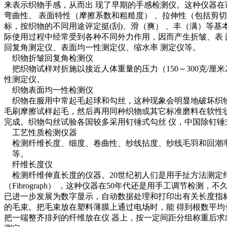
来表示织物手感，从而出 现了早期的手感检测仪。这种仪器在
弯曲性、 表面特性（摩擦系数和粗糙度） 、拉伸性（包括剪切）
标，按织物的不同用途评定挺(刮)、滑（爽） 、丰（满）等
际使用过程中经常受到各种不同外力作用，因而产生折皱、表 
回复角测定仪、表面均一性测定仪、缩水率 测定仪等。
织物折皱回复角检测仪
把织物试样对折施以接近人体重量的压力（150～300克/厘
性测定仪。
织物表面均一性检测仪
织物在服用中常起毛起球和勾丝，这种现象会明显地破坏织物
毛刷摩擦试样起毛，然后再用同种织物或其它标准磨料在软性状
完成。织物勾丝试验各国较多采用钉锤式勾丝 仪，中国除钉锤
工艺性质检测仪器
检测纤维长度、细度、卷曲性、纱线拈度、纱线毛羽和回潮率
等。
纤维长度仪
检测纤维伸直长度的仪器。20世纪初人们是用手扯方法测定纤维束长度的，30 
（Fibrograph） ，这种仪器在50年代还是用手工调节检
已进一步发展为数字显示，自动数据处理和打印出有关长度指标， 
的毛束。把毛束放在塑料薄膜上通过电场时，能 得到根数平均
把一端整齐排列的纤维放在仪 器上，按一定间距分组称重后求