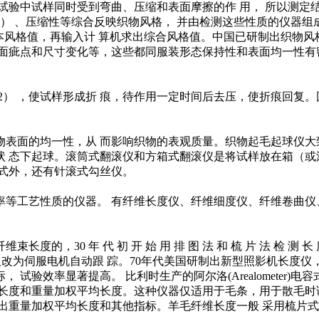
试验中试样同时受到弯曲、压缩和表面摩擦的作 用， 所以测定结
 、压缩性等综合反映织物风格， 并由检测这些性质的仪器组成 K
基本风格值，再输入计 算机求出综合风格值。中国已研制出织物风
面疵点和尺寸变化等，这些都同服装形态保持性和表面均一性有
米2） ，使试样形成折 痕，待作用一定时间后去压，使折痕回复
表面的均一性，从 而影响织物的表观质量。织物起毛起球仪大
 态下起球。滚筒式翻滚仪和方箱式翻滚仪是将试样放在箱（或
式外，还有针滚式勾丝仪。
等工艺性质的仪器。 有纤维长度仪、纤维细度仪、纤维卷曲仪
年 代 初 开 始 用 排 图 法 和 梳 片 法 检 测 长 度 ， 到 
测，不久改为伺服电机自动跟 踪。70年代美国研制出新型照影机长度
试验效率显著提高。 比利时生产的阿尔洛(Arealometer)
长度和重量加权平均长度。这种仪器仅适用于毛条，用于散毛时
出重量加权平均长度和其他指标。羊毛纤维长度一般 采用梳片