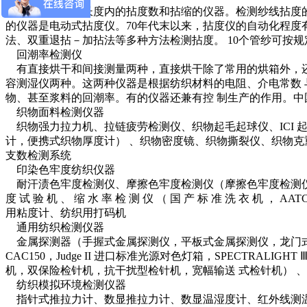
检测纱线单位长度内的拈度数和拈缩的仪器。检测纱线拈度的方
的仪器是电动式拈度仪。70年代末以来，拈度仪的自动化程度
法、双重退拈－加拈法等多种方法检测拈度。 10个管纱可按
回潮率检测仪
有直接烘干和间接测量两种，直接烘干除了常用的烘箱外，还
容测湿仪两种。这两种仪器是根据纺织材料的电阻、介电常数 
物、甚至浆料的回潮率。有的仪器还兼有控 制生产的作用。中
织物面料检测仪器
织物强力拉力机、拉链疲劳检测仪、织物起毛起球仪、ICI 
计，便携式织物厚度计） 、织物密度镜、织物撕裂仪、织物克重
支数检测系统
印染色牢度纺织仪器
耐汗渍色牢度检测仪、摩擦色牢度检测仪（摩擦色牢度检测仪，AA
度 试 验 机 、 缩 水 率 检 测 仪 （ 国 产 标 准 洗 衣 机 ， AA
用粘度计、纺织用打码机
通用纺织检测仪器
金属探测器（手握式金属探测仪，平板式金属探测仪，龙门式金属探测仪） 
CAC150，Judge II 进口标准光源对色灯箱，SPECTRALIGH
机，双保险检针机，抗干扰型检针机，宽幅输送 式检针机） 
纺织模拟环境检测仪器
指针式推拉力计、数显推拉力计、数显温湿度计、红外线测温