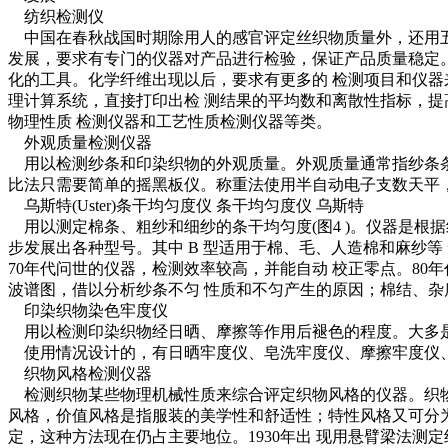
纺织检测仪
中国在春秋战国时期除用人的感官评定丝织物质量外，还用五
发展，要求有专门的仪器对产品进行检验，保证产品质量稳定。
化的工具。化学纤维出现以后，要求有更多的 检测项目和仪器
理计算系统，直接打印出检 测结果的平均数和离散性指标，提
物理性质 检测仪器和工艺性质检测仪器等类。
外观质量检测仪器
用以检测纱条和印染织物的外观质量。外观质量通常指纱条条
比法只需要简单的摇黑板仪。称重法使用半自动电子支数天平，
乌斯特(Uster)条干均匀度仪 条干均匀度仪 乌斯特
用以测定棉条、粗纱和细纱的条干均匀度(图4 )。仪器是根据
步发展出各种型号。其中 B 型适用于棉、毛、人造棉和麻纱等
70年代问世的仪器，检测效率较高，并能自动 校正零点。8
波谱图，借以分析纱条不匀 性质和不匀产生的原因；棉结、杂
印染织物染色牢度仪
用以检测印染织物经日晒、摩擦等作用后褪色的程度。大多
使用情况设计的，有日晒牢度仪、皂洗牢度仪、摩擦牢度仪、
织物风格检测仪器
检测织物某些物理机械性质来综合评定织物风格的仪器。织物
风格，价值风格是指服装的美学性和舒适性；特性风格又可分为
定，这种方法现在仍占主要地位。1930年出 现用悬臂梁法测