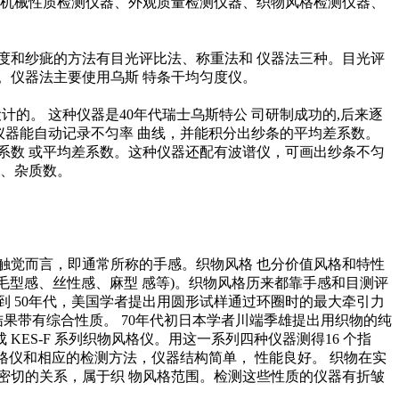
有机械性质检测仪器、外观质量检测仪器、织物风格检测仪器、
度和纱疵的方法有目光评比法、称重法和 仪器法三种。目光评
。仪器法主要使用乌斯 特条干均匀度仪。
的。 这种仪器是40年代瑞士乌斯特公 司研制成功的,后来逐
的仪器能自动记录不匀率 曲线，并能积分出纱条的平均差系数。
差系数 或平均差系数。这种仪器还配有波谱仪，可画出纱条不匀
结、杂质数。
触觉而言，即通常所称的手感。织物风格 也分价值风格和特性
毛型感、丝性感、麻型 感等)。织物风格历来都靠手感和目测评
到 50年代，美国学者提出用圆形试样通过环圈时的最大牵引力
果带有综合性质。 70年代初日本学者川端季雄提出用织物的纯
ES-F 系列织物风格仪。用这一系列四种仪器测得16 个指
格仪和相应的检测方法，仪器结构简单， 性能良好。 织物在实
密切的关系，属于织 物风格范围。检测这些性质的仪器有折皱