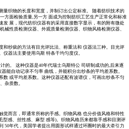
测量织物的长度和宽度，并制订出公定标准。 随着纺织技术的
一方面检验质量,另一方 面成为控制纺织工艺生产正常化和标准
速发 展，现代纺织仪器有的采用直接数字显示，有的附有微处
有机械性质检测仪器、外观质量检测仪器、织物风格检测仪器、
度和纱疵的方法有目光评比法、称重法和 仪器法三种。目光评
。仪器法主要使用乌斯 特条干均匀度仪。
的。 这种仪器是40年代瑞士乌斯特公 司研制成功的,后来逐
的仪器能自动记录不匀率 曲线，并能积分出纱条的平均差系数。
差系数 或平均差系数。这种仪器还配有波谱仪，可画出纱条不匀
结、杂质数。
触觉而言，即通常所称的手感。织物风格 也分价值风格和特性
毛型感、丝性感、麻型 感等)。织物风格历来都靠手感和目测评
到 50年代，美国学者提出用圆形试样通过环圈时的最大牵引力