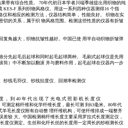
果带有综合性质。 70年代初日本学者川端季雄提出用织物的纯
ES-F 系列织物风格仪。用这一系列四种仪器测得16 个指
格仪和相应的检测方法，仪器结构简单， 性能良好。 织物在实
密切的关系，属于织 物风格范围。检测这些性质的仪器有折皱
。回复角越大，织物抗皱性越好。中国已使 用半自动织物折皱弹
致分先起毛后起球和同时起毛起球两种。 毛刷式起球仪是先用
滚筒）中不断加以翻滚 并与磨料作用，起毛起球在仪器内一步
、纱线毛羽仪、纱线拈度仪、回潮率检测仪
40 年 代 出 现 了 光 电 式 照 影 机 长 度 仪
仪，可测定棉纤维和化学纤维长度，最长可测 到63毫米。80年代
电容式羊毛长度仪附有自动整 理纤维机构，可使纤维排成一端整齐
误差较 大。中国检测棉纤维长度主要采用罗拉式长度测定仪，
式长度仪测定。生丝和化纤长丝的长度用一定周长的纱框测长仪