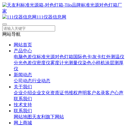
111仪器信息网
网站导航
网站首页
产品中心
电脑色差仪
标准光源对色灯箱
国际色卡|灰卡
红外测温仪
分光色差仪
密度仪
雾度计
光测量仪
染色小样机
涂层测厚
仪
新闻动态
公司动态
行业动态
关于我们
企业介绍
企业文化
资质证书
维权声明
客户名录
客户心声
联系我们
技术支持
联系我们
网站地图
天友利旗下网站
网上商城