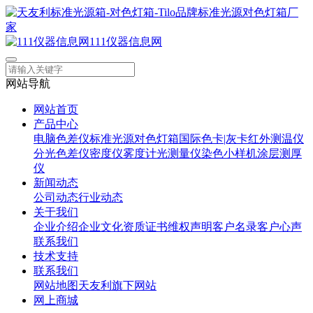
111仪器信息网
网站导航
网站首页
产品中心
电脑色差仪
标准光源对色灯箱
国际色卡|灰卡
红外测温仪
分光色差仪
密度仪
雾度计
光测量仪
染色小样机
涂层测厚
仪
新闻动态
公司动态
行业动态
关于我们
企业介绍
企业文化
资质证书
维权声明
客户名录
客户心声
联系我们
技术支持
联系我们
网站地图
天友利旗下网站
网上商城