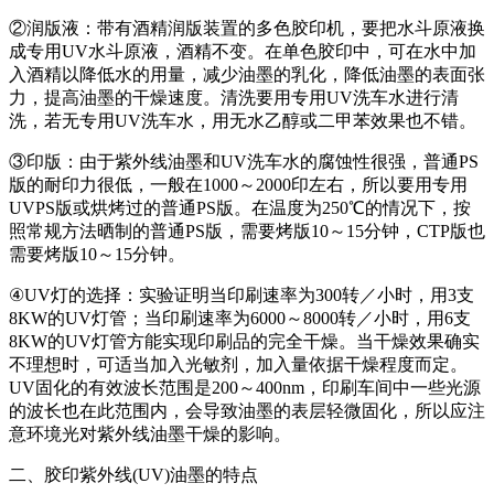
②润版液：带有酒精润版装置的多色胶印机，要把水斗原液换
成专用UV水斗原液，酒精不变。在单色胶印中，可在水中加
入酒精以降低水的用量，减少油墨的乳化，降低油墨的表面张
力，提高油墨的干燥速度。清洗要用专用UV洗车水进行清
洗，若无专用UV洗车水，用无水乙醇或二甲苯效果也不错。
③印版：由于紫外线油墨和UV洗车水的腐蚀性很强，普通PS
版的耐印力很低，一般在1000～2000印左右，所以要用专用
UVPS版或烘烤过的普通PS版。在温度为250℃的情况下，按
照常规方法晒制的普通PS版，需要烤版10～15分钟，CTP版也
需要烤版10～15分钟。
④UV灯的选择：实验证明当印刷速率为300转／小时，用3支
8KW的UV灯管；当印刷速率为6000～8000转／小时，用6支
8KW的UV灯管方能实现印刷品的完全干燥。当干燥效果确实
不理想时，可适当加入光敏剂，加入量依据干燥程度而定。
UV固化的有效波长范围是200～400nm，印刷车间中一些光源
的波长也在此范围内，会导致油墨的表层轻微固化，所以应注
意环境光对紫外线油墨干燥的影响。
二、胶印紫外线(UV)油墨的特点