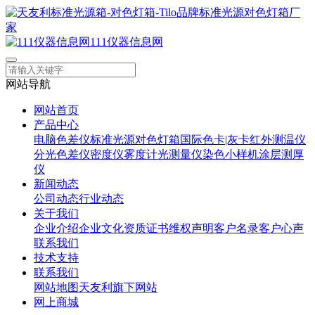
111仪器信息网
网站导航
网站首页
产品中心
电脑色差仪
标准光源对色灯箱
国际色卡|灰卡
红外测温仪
分光色差仪
密度仪
雾度计
光测量仪
染色小样机
涂层测厚
仪
新闻动态
公司动态
行业动态
关于我们
企业介绍
企业文化
资质证书
维权声明
客户名录
客户心声
联系我们
技术支持
联系我们
网站地图
天友利旗下网站
网上商城