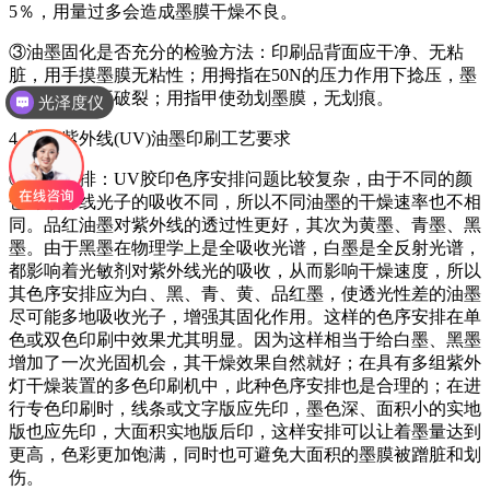
5％，用量过多会造成墨膜干燥不良。
③油墨固化是否充分的检验方法：印刷品背面应干净、无粘
脏，用手摸墨膜无粘性；用拇指在50N的压力作用下捻压，墨
膜无压痕、不破裂；用指甲使劲划墨膜，无划痕。
光泽度仪
4. 胶印紫外线(UV)油墨印刷工艺要求
①色序安排：UV胶印色序安排问题比较复杂，由于不同的颜
色对紫外线光子的吸收不同，所以不同油墨的干燥速率也不相
同。品红油墨对紫外线的透过性更好，其次为黄墨、青墨、黑
墨。由于黑墨在物理学上是全吸收光谱，白墨是全反射光谱，
都影响着光敏剂对紫外线光的吸收，从而影响干燥速度，所以
其色序安排应为白、黑、青、黄、品红墨，使透光性差的油墨
尽可能多地吸收光子，增强其固化作用。这样的色序安排在单
色或双色印刷中效果尤其明显。因为这样相当于给白墨、黑墨
增加了一次光固机会，其干燥效果自然就好；在具有多组紫外
灯干燥装置的多色印刷机中，此种色序安排也是合理的；在进
行专色印刷时，线条或文字版应先印，墨色深、面积小的实地
版也应先印，大面积实地版后印，这样安排可以让着墨量达到
更高，色彩更加饱满，同时也可避免大面积的墨膜被蹭脏和划
伤。