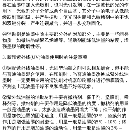
要在油墨中加入光敏剂，也叫光引发剂，在一定波长的光的作
用下，光敏剂分子分解成两个自由基，其分子中的电子从低能
级跃到高能级，并产生振动，使光固树脂和光敏稀剂中的不饱
和双键分裂，产生连锁聚合，并进一步交联固化。
④辅助剂是油墨中除主要部分外的附加部分，主要是一些蜡类
物质，如微结晶蜡聚乙烯蜡等。辅助剂能降低油墨的粘度，增
强墨膜的耐磨性等。
3. 胶印紫外线(UV)油墨使用时的注意事项
①调配紫外线油墨时，光固型油墨之间可以相互掺合，但不能
与普通油墨混合使用。在印刷时，当普通油墨改换成紫外线油
墨时，一定要用专用的清洗剂对机器印刷部分进行彻底清洗，
否则会出现油墨干燥不良和着墨不好等现象。
②紫外线油墨的辅助材料主要有撤粘剂、催干剂、坚膜剂、稀
释剂等。撤粘剂的主要作用是降低油墨的粘度，撤粘剂的用量
一般是油墨的5％，太多会造成油墨附着力下降；催干剂的作
用是加快油墨的固化速度，用量一般是油墨的2％，坚膜剂的
作用是增强油墨的耐磨性，用量一般是油墨的5％～10％；稀
释剂的作用是增加油墨的流动性，用量一般是油墨的 3％～