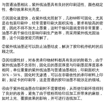
与普通油墨相比，紫外线油墨具有良好的印刷适性、颜色稳定
性、叠印效果和光亮度。
①其固化速度快，在紫外线光照射下，几秒钟即可固化，尤其
是在包装印刷中，经常需要印刷大面积实地，要求有较高的密
度，因此不得不加大上墨量，这时干燥问题就变得非常重要，
油墨不易干燥往往影响印刷生产效率，而采用紫外线光固油
墨，这个问题便迎刃而解了。
②紫外线油墨还可以防止油墨结皮，解决了胶印机停机时的后
顾之忧。
③其结膜性好，对各类承印物材料都具有良好的附着力，由于
紫外线油墨不含溶剂，固化后的墨层厚度与印刷墨层厚度基本
相同，单位重量的紫外线油墨与普通油墨相比，印刷面积大
30％－50％。固化时无渗透，可以在非吸收性的承印材料上印
刷，如证卡的印刷等，这是普通的胶印油墨不能涉足的领域。
④由于紫外线油墨在印刷时不需要喷粉，从而使印刷环境得到
了良好的改善，避免了由于喷粉而给印后加工所带来的麻烦，
如对上光、覆膜效果的影响，并可进行连线加工。