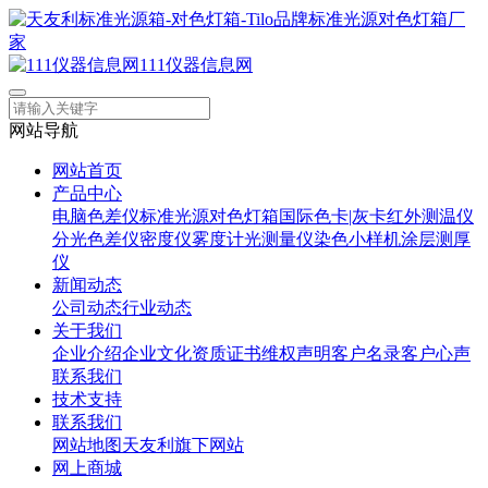
111仪器信息网
网站导航
网站首页
产品中心
电脑色差仪
标准光源对色灯箱
国际色卡|灰卡
红外测温仪
分光色差仪
密度仪
雾度计
光测量仪
染色小样机
涂层测厚
仪
新闻动态
公司动态
行业动态
关于我们
企业介绍
企业文化
资质证书
维权声明
客户名录
客户心声
联系我们
技术支持
联系我们
网站地图
天友利旗下网站
网上商城