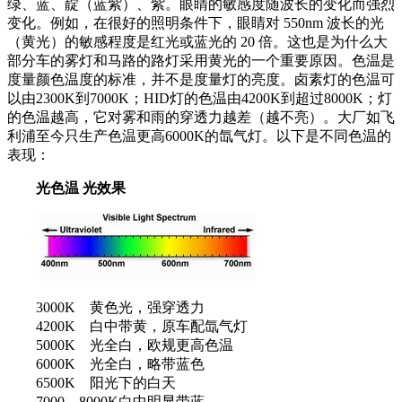
绿、蓝、靛（蓝紫）、紫。眼睛的敏感度随波长的变化而强烈
变化。例如，在很好的照明条件下，眼睛对 550nm 波长的光
（黄光）的敏感程度是红光或蓝光的 20 倍。这也是为什么大
部分车的雾灯和马路的路灯采用黄光的一个重要原因。色温是
度量颜色温度的标准，并不是度量灯的亮度。卤素灯的色温可
以由2300K到7000K；HID灯的色温由4200K到超过8000K；灯
的色温越高，它对雾和雨的穿透力越差（越不亮）。大厂如飞
利浦至今只生产色温更高6000K的氙气灯。以下是不同色温的
表现：
光色温 光效果
3000K 黄色光，强穿透力
4200K 白中带黄，原车配氙气灯
5000K 光全白，欧规更高色温
6000K 光全白，略带蓝色
6500K 阳光下的白天
7000—8000K白中明显带蓝