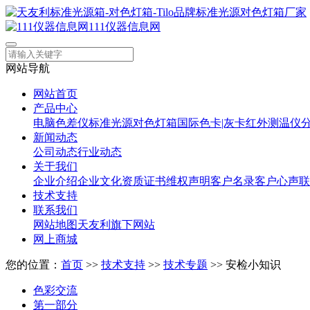
111仪器信息网
网站导航
网站首页
产品中心
电脑色差仪
标准光源对色灯箱
国际色卡|灰卡
红外测温仪
新闻动态
公司动态
行业动态
关于我们
企业介绍
企业文化
资质证书
维权声明
客户名录
客户心声
联
技术支持
联系我们
网站地图
天友利旗下网站
网上商城
您的位置：
首页
>>
技术支持
>>
技术专题
>> 安检小知识
色彩交流
第一部分