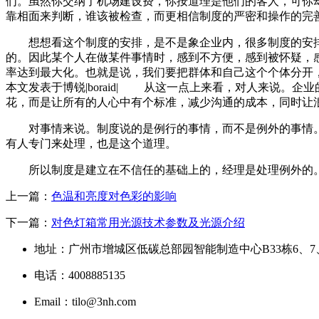
们。虽然你交纳了机场建设费，你按道理是他们的客人，可你
靠相面来判断，谁该被检查，而更相信制度的严密和操作的完
想想看这个制度的安排，是不是象企业内，很多制度的安排
的。因此某个人在做某件事情时，感到不方便，感到被怀疑，
率达到最大化。也就是说，我们要把群体和自己这个个体分开
本文发表于博锐|boraid|
从这一点上来看，对人来说。企业的制
花，而是让所有的人心中有个标准，减少沟通的成本，同时让
对事情来说。制度说的是例行的事情，而不是例外的事情。
有人专门来处理，也是这个道理。
所以制度是建立在不信任的基础上的，经理是处理例外的。看
上一篇：
色温和亮度对色彩的影响
下一篇：
对色灯箱常用光源技术参数及光源介绍
地址：广州市增城区低碳总部园智能制造中心B33栋6、7
电话：4008885135
Email：tilo@3nh.com