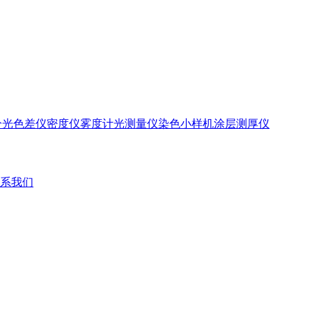
分光色差仪
密度仪
雾度计
光测量仪
染色小样机
涂层测厚仪
系我们