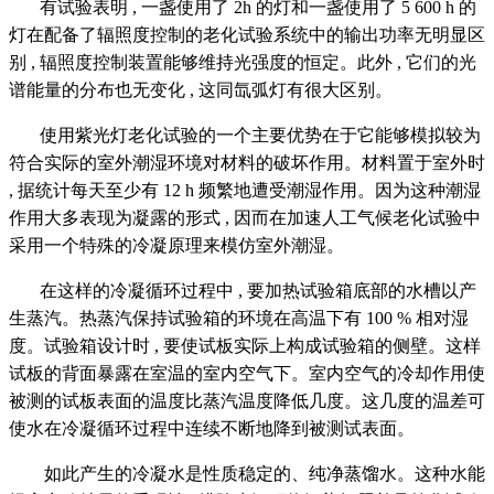
有试验表明 , 一盏使用了 2h 的灯和一盏使用了 5 600 h 的
灯在配备了辐照度控制的老化试验系统中的输出功率无明显区
别 , 辐照度控制装置能够维持光强度的恒定。此外 , 它们的光
谱能量的分布也无变化 , 这同氙弧灯有很大区别。
使用紫光灯老化试验的一个主要优势在于它能够模拟较为
符合实际的室外潮湿环境对材料的破坏作用。材料置于室外时
, 据统计每天至少有 12 h 频繁地遭受潮湿作用。因为这种潮湿
作用大多表现为凝露的形式 , 因而在加速人工气候老化试验中
采用一个特殊的冷凝原理来模仿室外潮湿。
在这样的冷凝循环过程中 , 要加热试验箱底部的水槽以产
生蒸汽。热蒸汽保持试验箱的环境在高温下有 100 % 相对湿
度。试验箱设计时 , 要使试板实际上构成试验箱的侧壁。这样
试板的背面暴露在室温的室内空气下。室内空气的冷却作用使
被测的试板表面的温度比蒸汽温度降低几度。这几度的温差可
使水在冷凝循环过程中连续不断地降到被测试表面。
如此产生的冷凝水是性质稳定的、纯净蒸馏水。这种水能