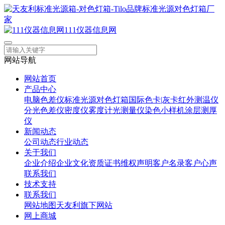
111仪器信息网
网站导航
网站首页
产品中心
电脑色差仪
标准光源对色灯箱
国际色卡|灰卡
红外测温仪
分光色差仪
密度仪
雾度计
光测量仪
染色小样机
涂层测厚
仪
新闻动态
公司动态
行业动态
关于我们
企业介绍
企业文化
资质证书
维权声明
客户名录
客户心声
联系我们
技术支持
联系我们
网站地图
天友利旗下网站
网上商城