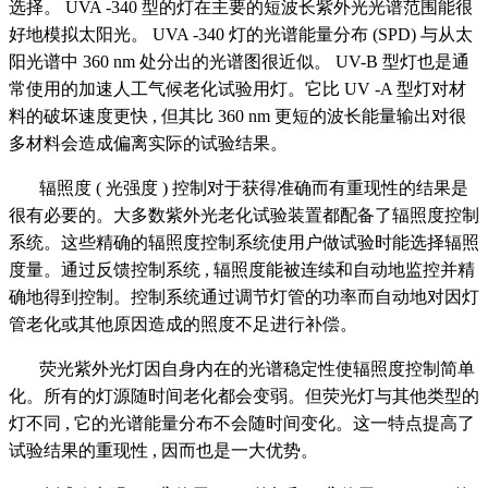
选择。 UVA -340 型的灯在主要的短波长紫外光光谱范围能很
好地模拟太阳光。 UVA -340 灯的光谱能量分布 (SPD) 与从太
阳光谱中 360 nm 处分出的光谱图很近似。 UV-B 型灯也是通
常使用的加速人工气候老化试验用灯。它比 UV -A 型灯对材
料的破坏速度更快 , 但其比 360 nm 更短的波长能量输出对很
多材料会造成偏离实际的试验结果。
辐照度 ( 光强度 ) 控制对于获得准确而有重现性的结果是
很有必要的。大多数紫外光老化试验装置都配备了辐照度控制
系统。这些精确的辐照度控制系统使用户做试验时能选择辐照
度量。通过反馈控制系统 , 辐照度能被连续和自动地监控并精
确地得到控制。控制系统通过调节灯管的功率而自动地对因灯
管老化或其他原因造成的照度不足进行补偿。
荧光紫外光灯因自身内在的光谱稳定性使辐照度控制简单
化。所有的灯源随时间老化都会变弱。但荧光灯与其他类型的
灯不同 , 它的光谱能量分布不会随时间变化。这一特点提高了
试验结果的重现性 , 因而也是一大优势。