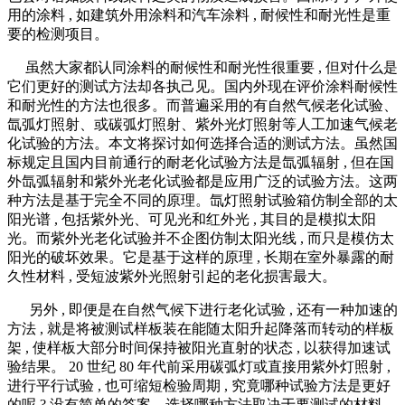
用的涂料 , 如建筑外用涂料和汽车涂料 , 耐候性和耐光性是重
要的检测项目。
虽然大家都认同涂料的耐候性和耐光性很重要 , 但对什么是
它们更好的测试方法却各执己见。国内外现在评价涂料耐候性
和耐光性的方法也很多。而普遍采用的有自然气候老化试验、
氙弧灯照射、或碳弧灯照射、紫外光灯照射等人工加速气候老
化试验的方法。本文将探讨如何选择合适的测试方法。虽然国
标规定且国内目前通行的耐老化试验方法是氙弧辐射 , 但在国
外氙弧辐射和紫外光老化试验都是应用广泛的试验方法。这两
种方法是基于完全不同的原理。氙灯照射试验箱仿制全部的太
阳光谱 , 包括紫外光、可见光和红外光 , 其目的是模拟太阳
光。而紫外光老化试验并不企图仿制太阳光线 , 而只是模仿太
阳光的破坏效果。它是基于这样的原理 , 长期在室外暴露的耐
久性材料 , 受短波紫外光照射引起的老化损害最大。
另外 , 即便是在自然气候下进行老化试验 , 还有一种加速的
方法 , 就是将被测试样板装在能随太阳升起降落而转动的样板
架 , 使样板大部分时间保持被阳光直射的状态 , 以获得加速试
验结果。 20 世纪 80 年代前采用碳弧灯或直接用紫外灯照射 ,
进行平行试验 , 也可缩短检验周期 , 究竟哪种试验方法是更好
的呢 ? 没有简单的答案。选择哪种方法取决于要测试的材料 ,