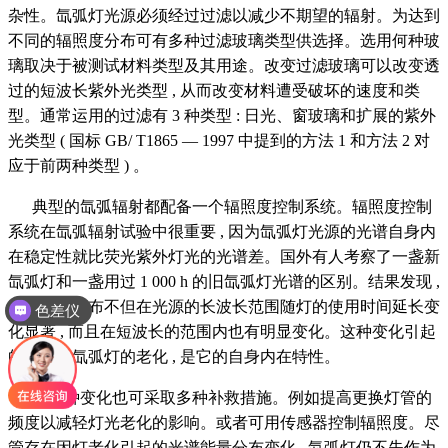
杂性。氙弧灯光源必须经过过滤以减少不期望的辐射。为达到
不同的辐照度分布可有多种过滤玻璃类型供选择。选用何种玻
璃取决于被测试材料类型及其用途。改变过滤玻璃可以改变透
过的短波长紫外光类型 , 从而改变材料遭受破坏的速度和类
型。通常运用的过滤有 3 种类型 : 日光、窗玻璃和扩展的紫外
光类型 ( 国标 GB/ T1865 — 1997 中提到的方法 1 和方法 2 对
应于前两种类型 ) 。
典型的氙弧辐射都配备一个辐照度控制系统。辐照度控制
系统在氙弧辐射试验中很重要 , 因为氙弧灯光源的光谱自身内
在稳定性就比荧光紫外灯光的光谱差。国外有人考察了一盏新
氙弧灯和一盏用过 1 000 h 的旧氙弧灯光谱的区别。结果发现 ,
色差仪
光谱能量分布不但在光源的长波长范围随灯的使用时间延长变
光泽度仪
化显著 , 而且在短波长的范围内也有明显变化。这种变化引起
的原因是氙弧灯的老化 , 是它的自身内在特性。
对这种变化也可采取多种补救措施。例如提高更换灯管的
频度以减轻灯光老化的影响。或者可用传感器控制辐照度。尽
管存在因灯老化引起的光谱能量分布变化 , 氙弧灯仍不失作为