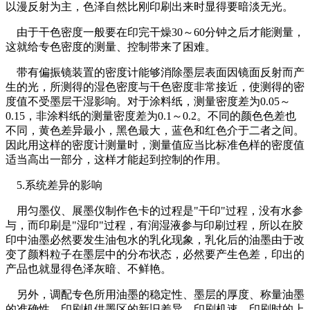
以漫反射为主，色泽自然比刚印刷出来时显得要暗淡无光。
由于干色密度一般要在印完干燥30～60分钟之后才能测量，
这就给专色密度的测量、控制带来了困难。
带有偏振镜装置的密度计能够消除墨层表面因镜面反射而产
生的光，所测得的湿色密度与干色密度非常接近，使测得的密
度值不受墨层干湿影响。对于涂料纸，测量密度差为0.05～
0.15，非涂料纸的测量密度差为0.1～0.2。不同的颜色色差也
不同，黄色差异最小，黑色最大，蓝色和红色介于二者之间。
因此用这样的密度计测量时，测量值应当比标准色样的密度值
适当高出一部分，这样才能起到控制的作用。
5.系统差异的影响
用匀墨仪、展墨仪制作色卡的过程是"干印"过程，没有水参
与，而印刷是"湿印"过程，有润湿液参与印刷过程，所以在胶
印中油墨必然要发生油包水的乳化现象，乳化后的油墨由于改
变了颜料粒子在墨层中的分布状态，必然要产生色差，印出的
产品也就显得色泽灰暗、不鲜艳。
另外，调配专色所用油墨的稳定性、墨层的厚度、称量油墨
的准确性、印刷机供墨区的新旧差异、印刷机速、印刷时的上