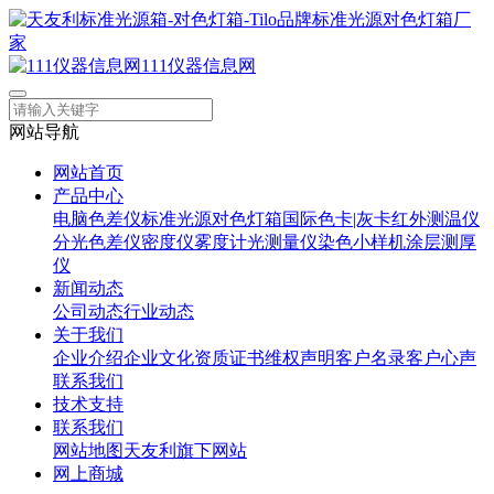
111仪器信息网
网站导航
网站首页
产品中心
电脑色差仪
标准光源对色灯箱
国际色卡|灰卡
红外测温仪
分光色差仪
密度仪
雾度计
光测量仪
染色小样机
涂层测厚
仪
新闻动态
公司动态
行业动态
关于我们
企业介绍
企业文化
资质证书
维权声明
客户名录
客户心声
联系我们
技术支持
联系我们
网站地图
天友利旗下网站
网上商城