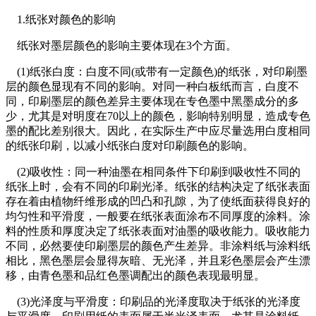
1.纸张对颜色的影响
纸张对墨层颜色的影响主要体现在3个方面。
(1)纸张白度：白度不同(或带有一定颜色)的纸张，对印刷墨
层的颜色显现有不同的影响。对同一种白板纸而言，白度不
同，印刷墨层的颜色差异主要体现在专色墨中黑墨成分的多
少，尤其是对明度在70以上的颜色，影响特别明显，造成专色
墨的配比差别很大。因此，在实际生产中应尽量选用白度相同
的纸张印刷，以减小纸张白度对印刷颜色的影响。
(2)吸收性：同一种油墨在相同条件下印刷到吸收性不同的
纸张上时，会有不同的印刷光泽。纸张的结构决定了纸张表面
存在着由植物纤维形成的凹凸和孔隙，为了使纸面获得良好的
均匀性和平滑度，一般要在纸张表面涂布不同厚度的涂料。涂
料的性质和厚度决定了纸张表面对油墨的吸收能力。吸收能力
不同，必然要使印刷墨层的颜色产生差异。非涂料纸与涂料纸
相比，黑色墨层会显得灰暗、无光泽，并且彩色墨层会产生漂
移，由青色墨和品红色墨调配出的颜色表现最明显。
(3)光泽度与平滑度：印刷品的光泽度取决于纸张的光泽度