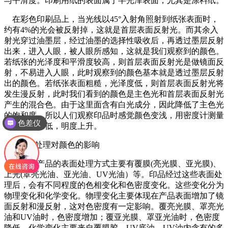
与平滑度。印刷用纸的表面属于半光泽表面，尤其是涂料纸。
在彩色印刷品上，当光线以45°入射角照射到纸张表面时，
约有4%的光会被反射掉，这就是首层表面反射光。而其余入
射光穿过油墨层，经过油墨的选择性吸收后，再透过墨层反射
出来，进入人眼，被人眼所感知，这就是我们观察到的颜色。
若纸张的光泽度和平滑度较高，则首层表面反射光是做镜面反
射，不易进入人眼，此时观察到的颜色基本就是透过墨层反射
出的颜色。若纸张表面粗糙，光泽度低，则首层表面反射光将
发生漫反射，此时我们看到的颜色是主色光和首层表面反射光
产生的混合色。由于这里面含有白光成分，因此降低了主色光
的饱和度，所以人们观察印品时感觉颜色变浅，用密度计测量
色差仪
时密度值降低，明度上升。
2.表面处理对颜色的影响
包装类产品的表面处理方式主要有覆膜(亮光膜、亚光膜)、
上光(罩亮光油、亚光油、UV光油）等。印品经过这些表面处
理后，会有不同程度的色相变化和色密度变化。这些变化分为
物理变化和化学变化。物理变化主要体现在产品表面增加了镜
面反射和漫反射，这对色密度有一定影响。覆亮光膜、罩亮光
油和UV油时，色密度增加；覆亚光膜、罩亚光油时，色密度
降低。化学变化主要来自覆膜胶、UV底油、UV油内含有的多