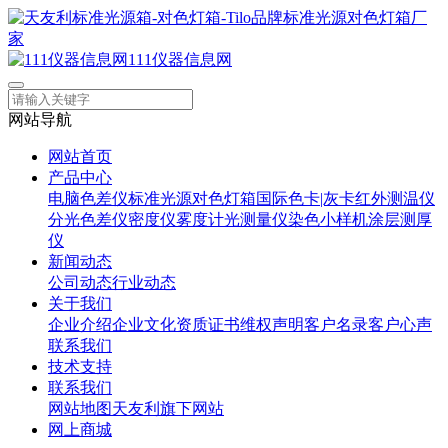
111仪器信息网
网站导航
网站首页
产品中心
电脑色差仪
标准光源对色灯箱
国际色卡|灰卡
红外测温仪
分光色差仪
密度仪
雾度计
光测量仪
染色小样机
涂层测厚
仪
新闻动态
公司动态
行业动态
关于我们
企业介绍
企业文化
资质证书
维权声明
客户名录
客户心声
联系我们
技术支持
联系我们
网站地图
天友利旗下网站
网上商城