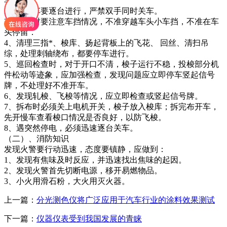
车。
2、开关车要逐台进行，严禁双手同时关车。
3、巡回时要注意车挡情况，不准穿越车头小车挡，不准在车
头停留．
4、清理三指*、梭库、扬起背板上的飞花、 回丝、清扫吊
综，处理刺轴绕布，都要停车进行。
5、巡回检查时，对于开口不清，梭子运行不稳，投梭部分机
件松动等迹象，应加强检查，发现问题应立即停车竖起信号
牌，不处理好不准开车。
6、发现轧梭、飞梭等情况，应立即检查或竖起信号牌。
7、拆布时必须关上电机开关，梭子放入梭库；拆完布开车，
先开慢车查看梭口情况是否良好，以防飞梭。
8、遇突然停电，必须迅速逐台关车。
（二）、消防知识
发现火警要行动迅速，态度要镇静，应做到：
1、发现有焦味及时反应，并迅速找出焦味的起因。
2、发现火警首先切断电源，移开易燃物品。
3、小火用滑石粉，大火用灭火器。
上一篇：
分光测色仪将广泛应用于汽车行业的涂料效果测试
下一篇：
仪器仪表受到我国发展的青睐