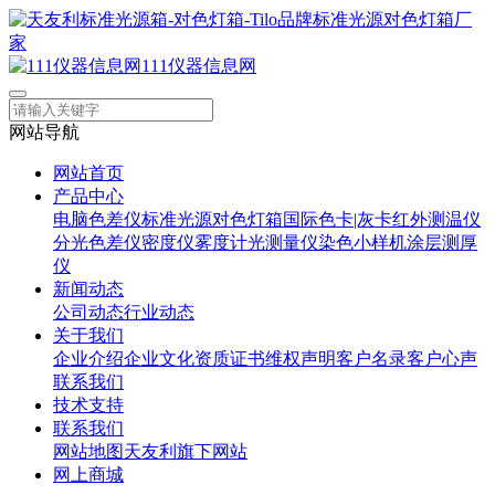
111仪器信息网
网站导航
网站首页
产品中心
电脑色差仪
标准光源对色灯箱
国际色卡|灰卡
红外测温仪
分光色差仪
密度仪
雾度计
光测量仪
染色小样机
涂层测厚
仪
新闻动态
公司动态
行业动态
关于我们
企业介绍
企业文化
资质证书
维权声明
客户名录
客户心声
联系我们
技术支持
联系我们
网站地图
天友利旗下网站
网上商城