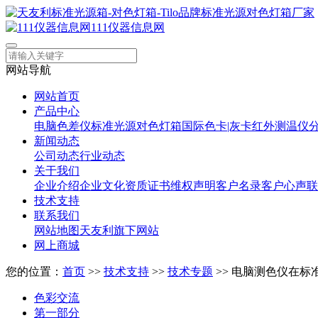
111仪器信息网
网站导航
网站首页
产品中心
电脑色差仪
标准光源对色灯箱
国际色卡|灰卡
红外测温仪
新闻动态
公司动态
行业动态
关于我们
企业介绍
企业文化
资质证书
维权声明
客户名录
客户心声
联
技术支持
联系我们
网站地图
天友利旗下网站
网上商城
您的位置：
首页
>>
技术支持
>>
技术专题
>> 电脑测色仪在
色彩交流
第一部分