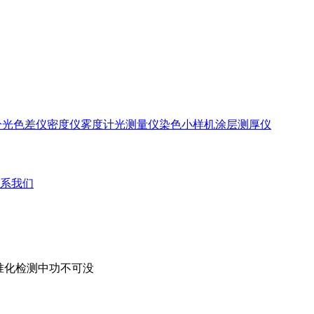
分光色差仪
密度仪
雾度计
光测量仪
染色小样机
涂层测厚仪
系我们
标准化检测中功不可没