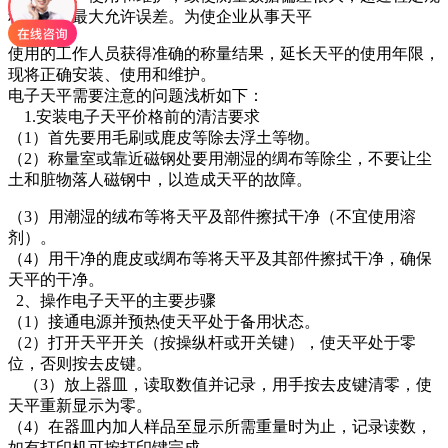
程要求的最大允许误差。为使企业从事天平
使用的工作人员获得准确的称量结果，延长天平的使用年限，
现将正确安装、使用和维护。
电子天平需要注意的问题浅析如下：
1.安装电子天平价格前的清洁要求
（1）首先要用毛刷或鹿皮等除去浮土等物。
（2）称量室或靠近磁钢处要用潮湿的绸布等除尘，不要让尘
土和脏物落人磁钢中，以造成天平的故障。
（3）用潮湿的绒布等将天平及部件擦拭干净（不宜使用溶
剂）。
（4）用干净的鹿皮或绸布等将天平及其部件擦拭干净，确保
天平的干净。
2、操作电子天平的主要步骤
（1）接通电源并预热使天平处于备用状态。
（2）打开天平开关（按操纵杆或开关键），使天平处于零
位，否则按去皮键。
（3）放上器皿，读取数值并记录，用手按去皮键清零，使
天平重新显示为零。
（4）在器皿内加人样品至显示所需重量时为止，记录读数，
如有打印机可按打印键完成。