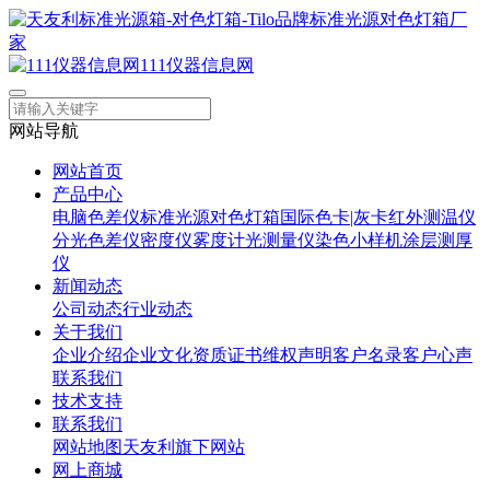
111仪器信息网
网站导航
网站首页
产品中心
电脑色差仪
标准光源对色灯箱
国际色卡|灰卡
红外测温仪
分光色差仪
密度仪
雾度计
光测量仪
染色小样机
涂层测厚
仪
新闻动态
公司动态
行业动态
关于我们
企业介绍
企业文化
资质证书
维权声明
客户名录
客户心声
联系我们
技术支持
联系我们
网站地图
天友利旗下网站
网上商城