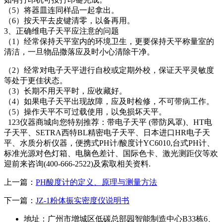
（5）将器皿连同样品一起拿出。
（6）按天平去皮键清零，以备再用。
3、正确维电子天平应注意的问题
（1）经常保持天平室内的环境卫生，更要保持天平称量室的
清洁，一旦物品撒落应及时小心清除干净。
（2）经常对电子天平进行自校或定期外校，保证天平灵敏度
等处于更佳状态。
（3）长期不用天平时，应收藏好。
（4）如果电子天平出现故障，应及时检修，不可带病工作。
（5）操作天平不可过载使用，以免损坏天平。
123仪器商城向您特别推荐：带电子天平 (带防风罩)、HT电
子天平、SETRA西特BL精密电子天平、日本进口HR电子天
平、水质分析仪器，便携式PH计/酸度计YC6010,台式PH计、
标准光源对色灯箱、电脑色差计、国际色卡、激光测距仪等欢
迎前来咨询(400-666-2522)及索取相关资料.
上一篇：
PH酸度计的定义、原理与测量方法
下一篇：
JZ-1粉体振实密度仪说明书
地址：广州市增城区低碳总部园智能制造中心B33栋6、