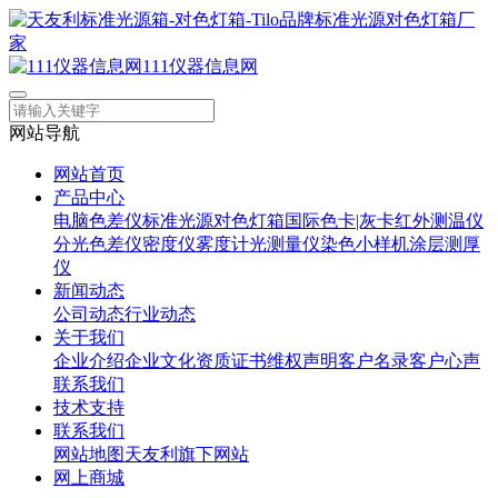
111仪器信息网
网站导航
网站首页
产品中心
电脑色差仪
标准光源对色灯箱
国际色卡|灰卡
红外测温仪
分光色差仪
密度仪
雾度计
光测量仪
染色小样机
涂层测厚
仪
新闻动态
公司动态
行业动态
关于我们
企业介绍
企业文化
资质证书
维权声明
客户名录
客户心声
联系我们
技术支持
联系我们
网站地图
天友利旗下网站
网上商城