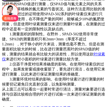
对植株的SPAD值进行测量，仪SPAD值与氮元素之间的关系
来进行换算植株的氮元素的亏盈状况。这种方法是用比较的准
确，通过想过的证明使用SPAD-502系列的叶绿素仪来进行只
当氮肥的使用，在不降低产量的同时，能够减少10%的氮肥使
用量，但是使用叶绿素测量仪来进行测量叶绿素，在测量的过
程中还是有一定的限制性以及缺点的。
1.测量面积的限制性。在野外，SPAD-502使用非常便
捷。SPAD的测量面积只有2mm×3mm（厚度不超过
1.2mm），对于狭小的叶片来说，测量也毫不费力。但是在测
量面积比较大的时候，比在进行测量芭蕉叶的SPAD值的时
候，测量的结果就会有比较大的误差性，所以使用这款
叶绿素
仪
来进行对小面积的叶绿素进行测量比较方便。
2.仪器干净度对结果准确度的影响。在使用叶绿素仪的过
程中，如果发射窗或接收窗脏了，要先进行清洁，在使用它来
进行测量，以此来进行保证测量结果的准确度。
3.测量环境对结果的影响。在使用叶绿素计进行测量的时
候要切记避免日光直射仪器，以免影响测量。
从上面三点可以看出一起要时常进行清洁，测量对象要进行选
择与仪器比较相合理的叶片进行试验一次来进行保证测量的准
确度。