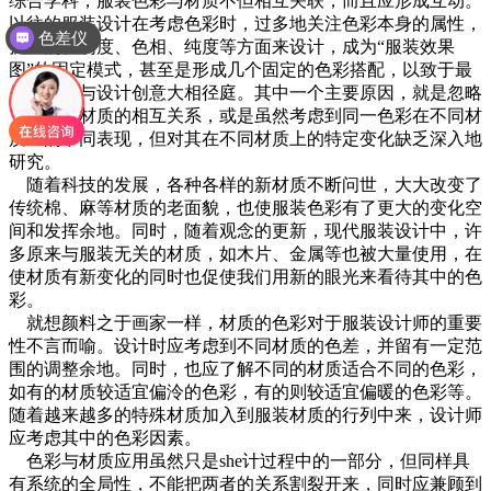
综合学科，服装色彩与材质不但相互关联，而且应形成互动。
以往的服装设计在考虑色彩时，过多地关注色彩本身的属性，
色差仪
孤立的从明度、色相、纯度等方面来设计，成为“服装效果
图”的固定模式，甚至是形成几个固定的色彩搭配，以致于最
后的食物与设计创意大相径庭。其中一个主要原因，就是忽略
了色彩与材质的相互关系，或是虽然考虑到同一色彩在不同材
质上的不同表现，但对其在不同材质上的特定变化缺乏深入地
研究。
随着科技的发展，各种各样的新材质不断问世，大大改变了
传统棉、麻等材质的老面貌，也使服装色彩有了更大的变化空
间和发挥余地。同时，随着观念的更新，现代服装设计中，许
多原来与服装无关的材质，如木片、金属等也被大量使用，在
使材质有新变化的同时也促使我们用新的眼光来看待其中的色
彩。
就想颜料之于画家一样，材质的色彩对于服装设计师的重要
性不言而喻。设计时应考虑到不同材质的色差，并留有一定范
围的调整余地。同时，也应了解不同的材质适合不同的色彩，
如有的材质较适宜偏泠的色彩，有的则较适宜偏暖的色彩等。
随着越来越多的特殊材质加入到服装材质的行列中来，设计师
应考虑其中的色彩因素。
色彩与材质应用虽然只是she计过程中的一部分，但同样具
有系统的全局性，不能把两者的关系割裂开来，同时应兼顾到