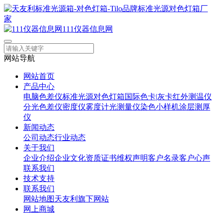
111仪器信息网
网站导航
网站首页
产品中心
电脑色差仪
标准光源对色灯箱
国际色卡|灰卡
红外测温仪
分光色差仪
密度仪
雾度计
光测量仪
染色小样机
涂层测厚
仪
新闻动态
公司动态
行业动态
关于我们
企业介绍
企业文化
资质证书
维权声明
客户名录
客户心声
联系我们
技术支持
联系我们
网站地图
天友利旗下网站
网上商城