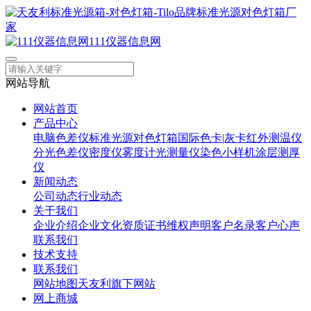
111仪器信息网
网站导航
网站首页
产品中心
电脑色差仪
标准光源对色灯箱
国际色卡|灰卡
红外测温仪
分光色差仪
密度仪
雾度计
光测量仪
染色小样机
涂层测厚
仪
新闻动态
公司动态
行业动态
关于我们
企业介绍
企业文化
资质证书
维权声明
客户名录
客户心声
联系我们
技术支持
联系我们
网站地图
天友利旗下网站
网上商城