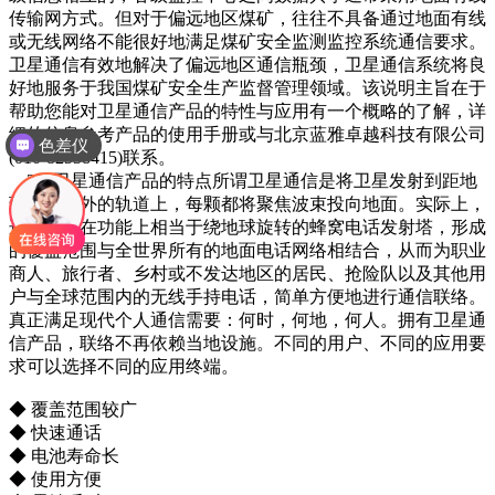
传输网方式。但对于偏远地区煤矿，往往不具备通过地面有线
或无线网络不能很好地满足煤矿安全监测监控系统通信要求。
卫星通信有效地解决了偏远地区通信瓶颈，卫星通信系统将良
好地服务于我国煤矿安全生产监督管理领域。该说明主旨在于
帮助您能对卫星通信产品的特性与应用有一个概略的了解，详
细的信息参考产品的使用手册或与北京蓝雅卓越科技有限公司
色差仪
(010-82538415)联系。
2．卫星通信产品的特点所谓卫星通信是将卫星发射到距地
球空间以外的轨道上，每颗都将聚焦波束投向地面。实际上，
这些卫星在功能上相当于绕地球旋转的蜂窝电话发射塔，形成
的覆盖范围与全世界所有的地面电话网络相结合，从而为职业
商人、旅行者、乡村或不发达地区的居民、抢险队以及其他用
户与全球范围内的无线手持电话，简单方便地进行通信联络。
真正满足现代个人通信需要：何时，何地，何人。拥有卫星通
信产品，联络不再依赖当地设施。不同的用户、不同的应用要
求可以选择不同的应用终端。
◆ 覆盖范围较广
◆ 快速通话
◆ 电池寿命长
◆ 使用方便