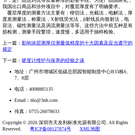
节，是产品达到优等质量标准的必要手段。为使产品国际化，
我国出口商品和涉外项目中，对覆层厚度有了明确要求。
覆层厚度的测量方法主要有：楔切法，光截法，电解法，厚
度差测量法，称重法，X射线荧光法，β射线反向散射法，电
容法、磁性测量法及涡流测量法等等。这些方法中前五种是有
损检测，测量手段繁琐，速度慢，多适用于抽样检验。
上一篇：
影响涂层测厚仪测量值精度的十大因素及应当遵守的
规定
下一篇：
硬度计维护与保养的经验之谈
地址：广州市增城区低碳总部园智能制造中心B33栋6、
7、8层
电话：4008885135
Email：tilo@3nh.com
传真：0755-26078633
Copyright © 2026 深圳市天友利标准光源有限公司. All Rights
Reserved.
粤ICP备08127874号
XML地图