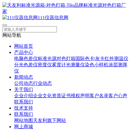
111仪器信息网
网站导航
网站首页
产品中心
电脑色差仪
标准光源对色灯箱
国际色卡|灰卡
红外测温仪
分光色差仪
密度仪
雾度计
光测量仪
染色小样机
涂层测厚
仪
新闻动态
公司动态
行业动态
关于我们
企业介绍
企业文化
资质证书
维权声明
客户名录
客户心声
联系我们
技术支持
联系我们
网站地图
天友利旗下网站
网上商城