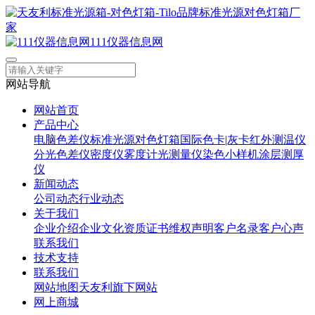
111仪器信息网
网站导航
网站首页
产品中心
电脑色差仪
标准光源对色灯箱
国际色卡|灰卡
红外测温仪
分光色差仪
密度仪
雾度计
光测量仪
染色小样机
涂层测厚
仪
新闻动态
公司动态
行业动态
关于我们
企业介绍
企业文化
资质证书
维权声明
客户名录
客户心声
联系我们
技术支持
联系我们
网站地图
天友利旗下网站
网上商城