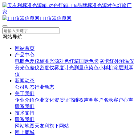
111仪器信息网
网站导航
网站首页
产品中心
电脑色差仪
标准光源对色灯箱
国际色卡|灰卡
红外测温仪
分光色差仪
密度仪
雾度计
光测量仪
染色小样机
涂层测厚
仪
新闻动态
公司动态
行业动态
关于我们
企业介绍
企业文化
资质证书
维权声明
客户名录
客户心声
联系我们
技术支持
联系我们
网站地图
天友利旗下网站
网上商城