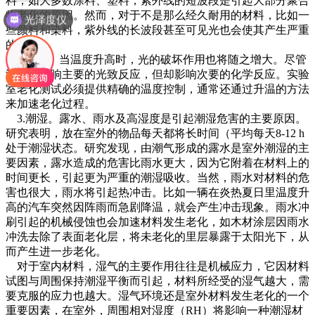
料，如大多数涂料、塑料，紫外线的短波段是引起大部分聚合
物老化的原因。然而，对于不是那么经久耐用的材料，比如一
光泽度仪
些颜料和染料，紫外线的长波段甚至可见光也会使其产生严重
的老化。
2.高温。当温度升高时，光的破坏作用也将随之增大。尽管
温度不影响主要的光致反应，但却影响次要的化学反应。实验
室老化测试必须提供精确的温度控制，通常还通过升温的方法
来加速老化过程。
3.潮湿。露水、雨水及高湿度是引起潮湿危害的主要原因。
研究表明，放在室外的物品每天都将长时间（平均每天8-12 h
处于潮湿状态。研究发现，由潮气形成的露水是室外潮湿的主
要因素，露水造成的危害比雨水更大，因为它附着在材料上的
时间更长，引起更为严重的潮湿吸收。当然，雨水对材料的危
害也很大，雨水将引起热冲击。比如一辆在炎热夏日里温度升
高的汽车突然因阵雨而急剧降温，就会产生冲击现象。雨水冲
刷引起的机械侵蚀也会加速材料发生老化，如木材涂层因雨水
冲洗去除了表面老化层，将未老化的里层暴露于太阳光下，从
而产生进一步老化。
对于室内材料，湿气的主要作用往往是机械应力，它因材料
试图与周围保持潮湿平衡而引起，材料所经受的湿气越大，需
要克服的应力也越大。湿气环境还是室外材料发生老化的一个
重要因素，在室外，周围相对湿度（RH）将影响一种潮湿材