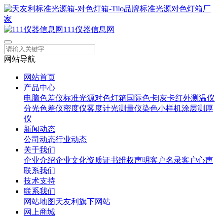
111仪器信息网
网站导航
网站首页
产品中心
电脑色差仪
标准光源对色灯箱
国际色卡|灰卡
红外测温仪
分光色差仪
密度仪
雾度计
光测量仪
染色小样机
涂层测厚
仪
新闻动态
公司动态
行业动态
关于我们
企业介绍
企业文化
资质证书
维权声明
客户名录
客户心声
联系我们
技术支持
联系我们
网站地图
天友利旗下网站
网上商城