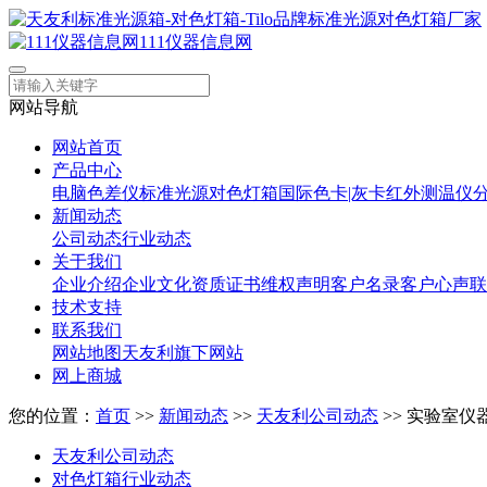
111仪器信息网
网站导航
网站首页
产品中心
电脑色差仪
标准光源对色灯箱
国际色卡|灰卡
红外测温仪
新闻动态
公司动态
行业动态
关于我们
企业介绍
企业文化
资质证书
维权声明
客户名录
客户心声
联
技术支持
联系我们
网站地图
天友利旗下网站
网上商城
您的位置：
首页
>>
新闻动态
>>
天友利公司动态
>> 实验室
天友利公司动态
对色灯箱行业动态