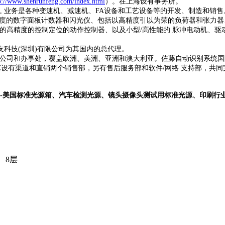
p://www.shenrunfeng.com/index.html
）。在上海设有事务所。
,
业务是各种变速机、减速机、
FA
设备和工艺设备等的开发、制造和销售
度的数字面板计数器和闪光仪、包括以高精度引以为荣的负荷器和张力器
的高精度的控制定位的动作控制器、以及小型
/
高性能的
脉冲电动机、驱
友科技
(
深圳
)
有限公司为其国内的总代理。
公司和办事处，覆盖欧洲、美洲、亚洲和澳大利亚。佐藤自动识别系统国
C
设有渠道和直销两个销售部，另有售后服务部和软件
/
网络
支持部，共同
-美国标准光源箱、汽车检测光源、镜头摄像头测试用标准光源、印刷行
、8层