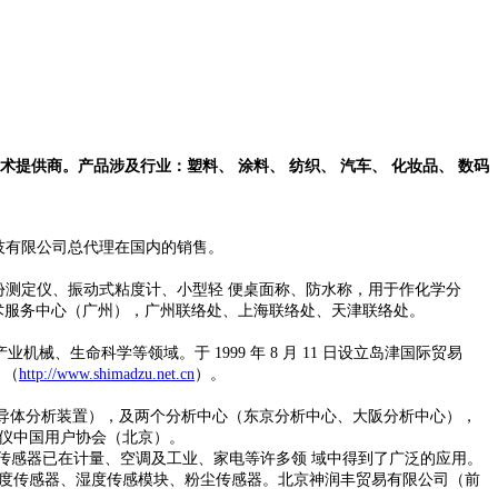
供商。产品涉及行业：塑料、 涂料、 纺织、 汽车、 化妆品、 数码
技有限公司总代理在国内的销售。
份测定仪、振动式粘度计、小型轻
便桌面称、防水称，用于作化学分
术服务中心（广州），广州联络处、上海联络处、天津联络处。
产业机械、生命科学等领域。于
1999
年
8
月
11
日设立岛津国际贸易
。（
http://www.shimadzu.net.cn
）。
导体分析装置），及两个分析中心（东京分析中心、大阪分析中心），
仪中国用户协会（北京）。
传感器已在计量、空调及工业、家电等许多领
域中得到了广泛的应用。
度传感器、湿度传感模块、粉尘传感器。北京神润丰贸易有限公司（前