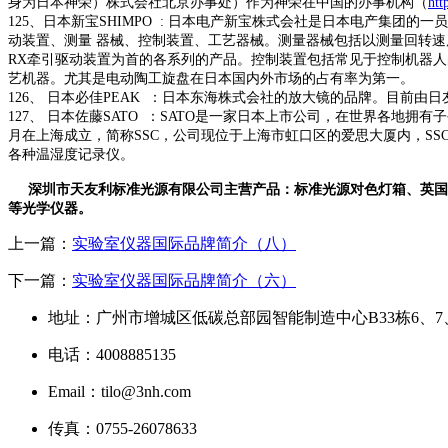
身为日本神荣）株式会社北京办事处）作为神荣在中国的办事机构（
htt
125
、
日本新宝
SHIMPO :
日本电产新宝株式会社是日本电产集团的一员
动装置、测量
器械、控制装置、工艺器械。测量器械包括以测量回转速
RX
牵引驱动装置为首的各系列的产品。控制装置包括常见于控制机器人
艺机器。尤其是电动陶工旋盘在日本国内外市场的占有率为第一。
126、
日本必佳
PEAK
：日本东海株式会社的放大镜的品牌。目前由日
127
、
日本佐藤
SATO
：
SATO
是一家日本上市公司，在世界各地拥有子
月在上海成立，简称
SSC
，公司现位于上海市虹口区的爱思大厦内，
SS
各种温湿度记录仪。
深圳市天友利标准光源有限公司主营产品：标准光源对色灯箱、英国
等光学仪器。
上一篇：
实验室仪器国际品牌简介（八）
下一篇：
实验室仪器国际品牌简介（六）
地址：广州市增城区低碳总部园智能制造中心B33栋6、7
电话：4008885135
Email：tilo@3nh.com
传真：0755-26078633