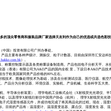
的顶尖零售商和服装品牌厂家选择天友利作为自己的优选或共选色彩技术提
（中国）投资有限公司广州办事处。
。产品主要有各种声级计、测振仪、粒子计数器。目前由深圳市汇安达科
w.hakko.com.hk
）。
器、称重控制显示器及各类称重设备制造商。产品包括电子分析天平、水
仪器（香港）有限公司为
A&D
产品的国内全权
里，下设日本
A&D
产品技
相当于欧美国家同类产品价格的
80%
左右。
射线技术、图像处理技术为基础，涉及在分析测试仪器、医疗仪器、航空
点。产品分为分析仪器、环境仪器、实验机、产业机械、生命科学五大类
机、半导体分析装置）、理学电机工业株式会社（
X
射线荧光光谱仪、半
事处，以及理学
X
射线衍射仪中国用户协会（杭州）、理学
X
射线荧光光谱
电子式湿度传感器元件，并成功地完成了将其商品化的过程。现在，湿度
标。目前的产品有：温湿度计、温湿度变送器、露点仪、湿度发生
器、湿