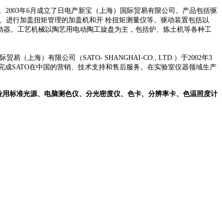
。
2003
年
6
月成立了日电产新宝（上海）国际贸易有限公司。产品包括驱
、进行加盖扭矩管理的加盖机和开
栓扭矩测量仪等。驱动装置包括以
动器。工艺机械以陶艺用电动陶工旋盘为主，包括炉、炼土机等各种工
际贸易（上海）有限公司（
SATO- SHANGHAI-CO., LTD.
）于
2002
年
3
完成
SATO
在中国的营销、技术支持和售后服务。在实验室仪器领域生产
业用标准光源、电脑测色仪、分光密度仪、色卡、分辨率卡、色温照度计