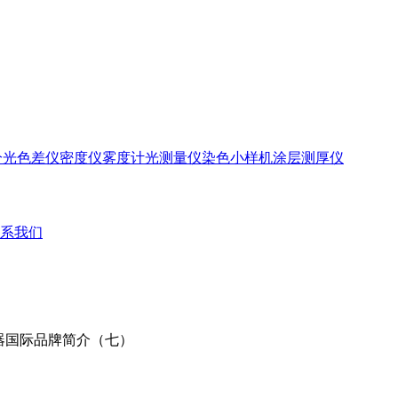
分光色差仪
密度仪
雾度计
光测量仪
染色小样机
涂层测厚仪
系我们
仪器国际品牌简介（七）