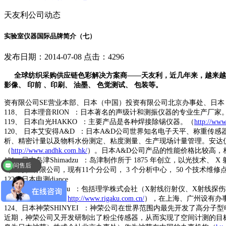
天友利公司动态
实验室仪器国际品牌简介（七）
发布日期：2014-07-08 点击：4296
全球纺织采购供应链色彩解决方案商——天友利，近几年来，越来越多
影像、 印前 、印刷、 油墨、 色觉测试、 包装等。
资有限公司
SE
营业本部、日本（中国）投资有限公司北京办事处、日本
118
、
日本理音
RION
：日本著名的声级计和测振仪器的专业生产厂家
119
、
日本白光
HAKKO
：主要产品是各种焊接除锡仪器。（
http://ww
120
、
日本艾安得
A&D
：日本
A&D
公司世界知名电子天平、称重传感
析、精密计量以及物料水份测定、粘度测量、生产现场计量管理。安达
（
http://www.andhk.com.hk/
）。日本
A&D
公司产品的性能价格比较高，
121
、
日本岛津
Shimadzu
：岛津制作所于
1875
年创立，以光技术、
X
问售后
（上海）有限公司，现有
11
个分公司，
3
个分析中心，
50
个技术维修
122
、
日本电测
diance
123
、
日本理学
Rigaku
：包括理学株式会社（
X
射线衍射仪、
X
射线探伤
在北京设有事务所（
http://www.rigaku.com.cn/
），在上海、广州设有办
124
、
日本神荣
SHINYEI
：神荣公司在世界范围内最先开发了高分子型
近期，神荣公司又开发研制出了粉尘传感器，从而实现了空间计测的目