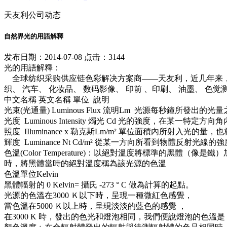
天友利公司动态
自然界光的用語解釋
发布日期：2014-07-08 点击：3144
光的用語解釋：
全球纺织采购供应链色彩解决方案商——天友利，近几年来，
织、 汽车、 化妆品、 数码影像、 印前 、印刷、 油墨、 色
中文名稱 英文名稱 單位 說明
光束(光通量) Luminous Flux 流明Lm 光源每秒鐘所發出
光度 Luminous Intensity 燭光 Cd 光的強度，在某一特定
照度 IIluminance x 勒克斯Lm/m² 單位面積內所射入
輝度 Luminance Nt Cd/m² 從某一方向所看到物體反射
色溫(Color Temperature)：以絕對溫度將標準的
時，將黑體當時的絕對溫度稱為該光源的色溫
色溫單位Kelvin
黑體幅射的 0 Kelvin= 攝氏 -273 ° C 做為計算的起點。
光源的色溫在3000 Ｋ以下時，呈現一種微紅色感覺，
當色溫在5000 Ｋ以上時，呈現淡淡的藍色的感覺 ，
在3000 K 時，發出的色光和燈泡相同，我們便說燈泡的色溫是 28