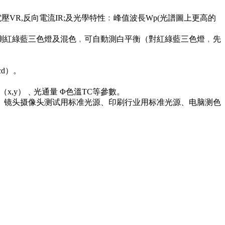
電壓VR,反向電流IR;及光學特性﹕峰值波長Wp(光譜圖上更高的
但可同時測紅綠藍三色燈及混色﹐可自動測白平衡（對紅綠藍三色燈﹐先
d）。
x,y）﹑光通量 Φ色溫TC等參數。
仪、镜头摄像头测试用标准光源、印刷行业用标准光源、电脑测色