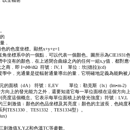
﹐以全輻射
）。
光的
總量﹐
顏色的色度坐標。顯然x+y+z=1
直角坐標系中的一個點﹐可以代表一個顏色。圖所示為CIE193
中沒有的顏色﹐在上述閉合曲線之內的任何一組x,y值﹐都對
 I=dΦ/dΩ 符號﹕IV, I 單位﹕坎[德拉](cd)
度學中﹐光通量是從輻射通量導出的量﹐它明確地定義為能夠被
面積（dA） 符號﹕E,EV 單位﹕勒克斯（lx）(lm•m-2)
一方向上的發光能力之外﹐還要知道它每一單位面積在這個方向
亮度這個概念。它表示每單位面積上的發光強度）符號﹕LV,L
﹕ 顏色的三刺激值﹔顏色的色品坐標及其亮度﹔顏色的主波長﹑色
1330﹑ TES1332 ﹑TES1334型）。
x)
三刺激值X,Y,Z和色溫TC等參數。