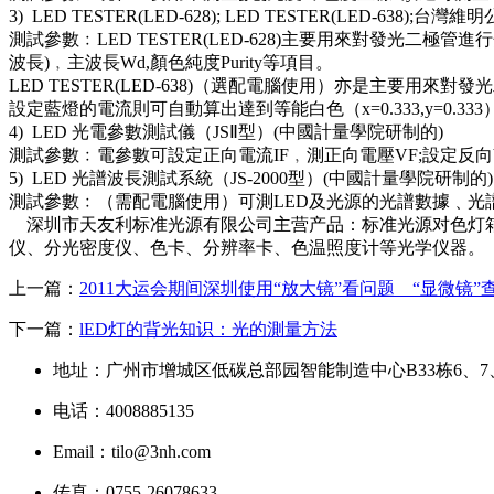
3) LED TESTER(LED-628); LED TESTER(LED-638);台
測試參數﹕LED TESTER(LED-628)主要用來對發光二
波長)﹐主波長Wd,顏色純度Purity等項目。
LED TESTER(LED-638)（選配電腦使用）亦是主要
設定藍燈的電流則可自動算出達到等能白色（x=0.333,y=0.3
4) LED 光電參數測試儀（JSⅡ型）(中國計量學院研制的)
測試參數﹕電參數可設定正向電流IF﹐測正向電壓VF;設定反向V
5) LED 光譜波長測試系統（JS-2000型）(中國計量學院研制的)
測試參數﹕（需配電腦使用）可測LED及光源的光譜數據﹑光譜圖
深圳市天友利标准光源有限公司主营产品：标准光源对色灯箱、
仪、分光密度仪、色卡、分辨率卡、色温照度计等光学仪器。
上一篇：
2011大运会期间深圳使用“放大镜”看问题 “显微镜”
下一篇：
lED灯的背光知识：光的測量方法
地址：广州市增城区低碳总部园智能制造中心B33栋6、7
电话：4008885135
Email：tilo@3nh.com
传真：0755-26078633