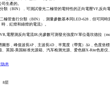
灣維明公司生產的。
極管進行分類（BIN）﹐可測試發光二極管的電特性的正向電壓VF,反向
用來對發光二極管進行分類（BIN）﹐測量參數基本同LED-628﹐
33）時﹐紅燈和綠燈的電流）。
R,電壓測反向電流IR;光參數可測發光強度IV單位毫坎德拉（mc
形﹑峰值波長λP﹑主波長λD﹑半寬度（帶寬）Δλ﹑色度坐標（
英国-美国标准光源箱、汽车检测光源、爱色丽X-Rite色差
查隐患
、8层