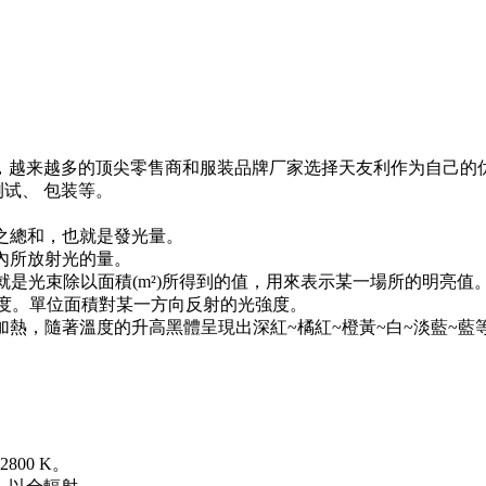
越来越多的顶尖零售商和服装品牌厂家选择天友利作为自己的优
觉测试、 包装等。
的光量之總和，也就是發光量。
方向角內所放射光的量。
光的量，也就是光束除以面積(m²)所得到的值，用來表示某一場所的明亮值
光線的強度。單位面積對某一方向反射的光強度。
黑體（像是鐵）加熱，隨著溫度的升高黑體呈現出深紅~橘紅~橙黃~白~
00 K。