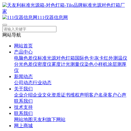
111仪器信息网
网站导航
网站首页
产品中心
电脑色差仪
标准光源对色灯箱
国际色卡|灰卡
红外测温仪
分光色差仪
密度仪
雾度计
光测量仪
染色小样机
涂层测厚
仪
新闻动态
公司动态
行业动态
关于我们
企业介绍
企业文化
资质证书
维权声明
客户名录
客户心声
联系我们
技术支持
联系我们
网站地图
天友利旗下网站
网上商城