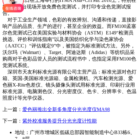
将在6月22日在上海举行的ITMA Asia+CITME 2010上，特别在
E3A13展台现场开放免费色觉测试，并打印专业色觉测试报
告。
对于工业生产领域，色彩的有效辨别、沟通和传递，直接影
响产品的品质、生产的进行，甚至企业的效益。而FM100孟塞
尔色觉测试已在美国实验与材料协会（ASTM）E149“检测员
挑选、评价和训练指南”以及美国纺织化学与染色家协会
（AATCC）“评估规定9”中，被指定为标准测试方法。另外，
沃尔玛（Walmart）、Target、阿迪达斯（Adidas）等纺织品采
购商对于色彩品管人员的测试流程书中，也指定采用FM100色
觉测试系统。
深圳市天友利标准光源有限公司主营产品：标准光源对色灯
箱、英国-美国标准光源箱、金属检测机、汽车检测光源、爱
色丽X-Rite色差仪、镜头摄像头测试用标准光源、印刷行业用
标准光源、电脑测色仪、分光密度仪、色卡、分辨率卡、色温
照度计等光学仪器。
上一篇：
爱色丽推出全新多角度分光光度仪MA98
下一篇：
紫外校准服务提升分光光度计性能
地址：广州市增城区低碳总部园智能制造中心B33栋6、
7、8层