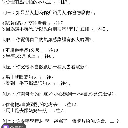
b.心理有點怕怕的不敢去→→往3，
问三：如果朋友想為你介紹男友,你會怎麼做?，
a.試著跟對方交往看看→→往7
b.因為還不熟悉,所以先向朋友詢問對方底細→→往5，
问四：你覺得自己的氣氛感染裡有多大範圍?，
a.不超過半徑1公尺→→往10
b.半徑1公尺以上→→往8，
问五：你比較不喜歡跟哪一種人去看電影?，
a.馬上就睡著的人→→往7
b.看到一半不斷講話的人→→往4，
问六：打開哥哥的抽屜,不小心翻到一本a書,你會怎麼做?，
a.偷偷把a書藏到別的地方去→→往12
b.馬上跑去跟媽媽告狀→→往7，
问七：你要轉學時,同學一起寫了一張卡片給你,你會..........?，
色差仪