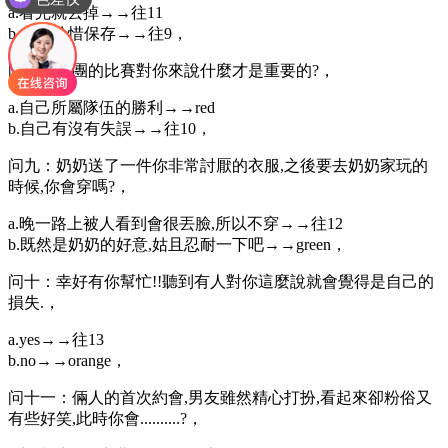
a.看完就丟掉→→往11
b.永遠珍惜保存→→往9，
问八：社團的比賽對你來說什麼才是重要的?，
a.自己所屬隊伍的勝利→→red
b.自己有沒有失誤→→往10，
问九：奶奶送了一件你非常討厭的衣服,之後要去奶奶家玩的
時候,你會穿嗎?，
a.晚一路上被人看到會很丟臉,所以不穿→→往12
b.既然是奶奶的好意,姑且忍耐一下吧→→green，
问十：幸好有你幫忙!!聽到有人對你這麼說就會覺得是自己的
損失.，
a.yes→→往13
b.no→→orange，
问十一：倆人的首次約會,男友雖然精心打扮,看起來卻粉俗又
有些好笑,此時你會..........?，