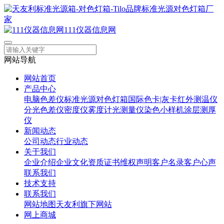
111仪器信息网
网站导航
网站首页
产品中心
电脑色差仪
标准光源对色灯箱
国际色卡|灰卡
红外测温仪
分光色差仪
密度仪
雾度计
光测量仪
染色小样机
涂层测厚
仪
新闻动态
公司动态
行业动态
关于我们
企业介绍
企业文化
资质证书
维权声明
客户名录
客户心声
联系我们
技术支持
联系我们
网站地图
天友利旗下网站
网上商城