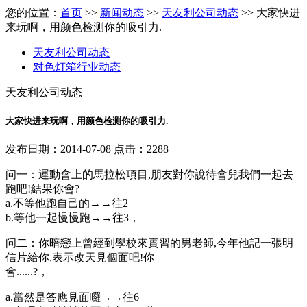
您的位置：
首页
>>
新闻动态
>>
天友利公司动态
>> 大家快进
来玩啊，用颜色检测你的吸引力.
天友利公司动态
对色灯箱行业动态
天友利公司动态
大家快进来玩啊，用颜色检测你的吸引力.
发布日期：2014-07-08 点击：2288
问一：運動會上的馬拉松項目,朋友對你說待會兒我們一起去
跑吧!結果你會?
a.不等他跑自己的→→往2
b.等他一起慢慢跑→→往3，
问二：你暗戀上曾經到學校來實習的男老師,今年他記一張明
信片給你,表示改天見個面吧!你
會......?，
a.當然是答應見面囉→→往6