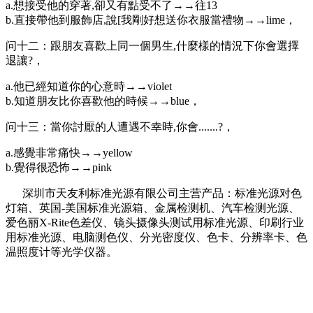
a.想接受他的穿著,卻又有點受不了→→往13
b.直接帶他到服飾店,說[我剛好想送你衣服當禮物→→lime，
问十二：跟朋友喜歡上同一個男生,什麼樣的情況下你會選擇
退讓?，
a.他已經知道你的心意時→→violet
b.知道朋友比你喜歡他的時候→→blue，
问十三：當你討厭的人遭遇不幸時,你會.......?，
a.感覺非常痛快→→yellow
b.覺得很恐怖→→pink
深圳市天友利标准光源有限公司主营产品：标准光源对色
灯箱、英国-美国标准光源箱、金属检测机、汽车检测光源、
爱色丽X-Rite色差仪、镜头摄像头测试用标准光源、印刷行业
用标准光源、电脑测色仪、分光密度仪、色卡、分辨率卡、色
温照度计等光学仪器。