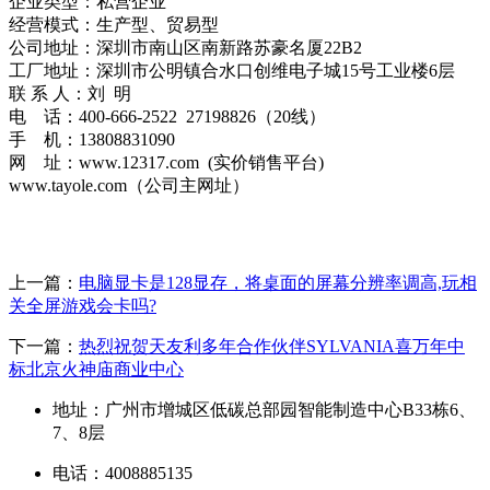
企业类型：私营企业
经营模式：生产型、贸易型
公司地址：深圳市南山区南新路苏豪名厦22B2
工厂地址：深圳市公明镇合水口创维电子城15号工业楼6层
联 系 人：刘 明
电 话：400-666-2522 27198826（20线）
手 机：13808831090
网 址：www.12317.com (实价销售平台)
www.tayole.com（公司主网址）
上一篇：
电脑显卡是128显存，将桌面的屏幕分辨率调高,玩相
关全屏游戏会卡吗?
下一篇：
热烈祝贺天友利多年合作伙伴SYLVANIA喜万年中
标北京火神庙商业中心
地址：广州市增城区低碳总部园智能制造中心B33栋6、
7、8层
电话：4008885135