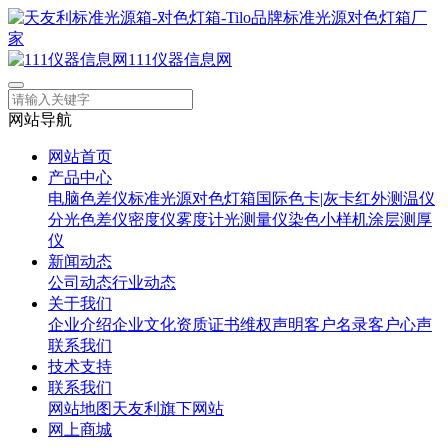
111仪器信息网
网站导航
网站首页
产品中心
电脑色差仪
标准光源对色灯箱
国际色卡|灰卡
红外测温仪
分光色差仪
密度仪
雾度计
光测量仪
染色小样机
涂层测厚
仪
新闻动态
公司动态
行业动态
关于我们
企业介绍
企业文化
资质证书
维权声明
客户名录
客户心声
联系我们
技术支持
联系我们
网站地图
天友利旗下网站
网上商城