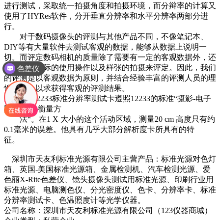
进行测试，采取统一拍摄角度和拍摄环境，而分辩率的计算又
使用了HYRes软件，分开垂直分辨率和水平分辨率两部分进
行。
对于数码摄像头的评测与其他产品不同，不像笔记本、
DIY等有大量软件去测试客观的数据，能够从数据上说明一
切。而评定数码相机的质量除了需要有一定的客观数据外，还
需要结合实际的使用操作以及样张的拍摄来评定。因此，我们
色差仪
的评测是以客观数据为原则，并结合经验丰富的评测人员的理
性分析，以求获得客观的评测结果。
ISO12233标准分辨率测试卡遵照12233的标准“摄影-电子
照相画面-衡量方
法“。在1 X 大小的这个活动区域，测量20 cm 高度只有约
0.1毫米的误差。他具有几乎大部分解析度卡所具有的特
征。
深圳市天友利标准光源有限公司主营产品：标准光源对色灯
箱、英国-美国标准光源箱、金属检测机、汽车检测光源、爱
色丽X-Rite色差仪、镜头摄像头测试用标准光源、印刷行业用
标准光源、电脑测色仪、分光密度仪、色卡、分辨率卡、标准
分辨率测试卡、色温照度计等光学仪器。
公司名称：深圳市天友利标准光源有限公司（123仪器商城）