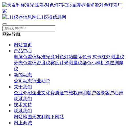
111仪器信息网
网站导航
网站首页
产品中心
电脑色差仪
标准光源对色灯箱
国际色卡|灰卡
红外测温仪
分光色差仪
密度仪
雾度计
光测量仪
染色小样机
涂层测厚
仪
新闻动态
公司动态
行业动态
关于我们
企业介绍
企业文化
资质证书
维权声明
客户名录
客户心声
联系我们
技术支持
联系我们
网站地图
天友利旗下网站
网上商城