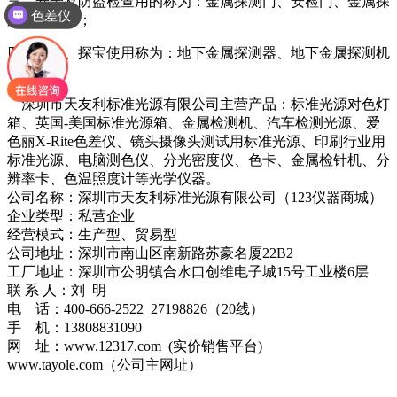
三、安全及防盗检查用的称为：金属探测门、安检门、金属探
色差仪
测安检门等；
四、考古、探宝使用称为：地下金属探测器、地下金属探测机
等。
深圳市天友利标准光源有限公司主营产品：标准光源对色灯
箱、英国-美国标准光源箱、金属检测机、汽车检测光源、爱
色丽X-Rite色差仪、镜头摄像头测试用标准光源、印刷行业用
标准光源、电脑测色仪、分光密度仪、色卡、金属检针机、分
辨率卡、色温照度计等光学仪器。
公司名称：深圳市天友利标准光源有限公司（123仪器商城）
企业类型：私营企业
经营模式：生产型、贸易型
公司地址：深圳市南山区南新路苏豪名厦22B2
工厂地址：深圳市公明镇合水口创维电子城15号工业楼6层
联 系 人：刘 明
电 话：400-666-2522 27198826（20线）
手 机：13808831090
网 址：www.12317.com (实价销售平台)
www.tayole.com（公司主网址）