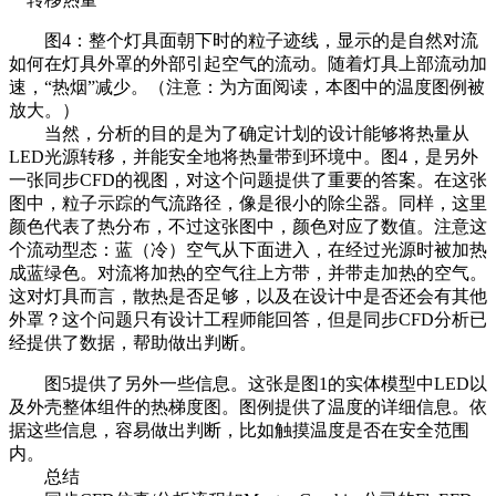
图4：整个灯具面朝下时的粒子迹线，显示的是自然对流
如何在灯具外罩的外部引起空气的流动。随着灯具上部流动加
速，“热烟”减少。（注意：为方面阅读，本图中的温度图例被
放大。）
当然，分析的目的是为了确定计划的设计能够将热量从
LED光源转移，并能安全地将热量带到环境中。图4，是另外
一张同步CFD的视图，对这个问题提供了重要的答案。在这张
图中，粒子示踪的气流路径，像是很小的除尘器。同样，这里
颜色代表了热分布，不过这张图中，颜色对应了数值。注意这
个流动型态：蓝（冷）空气从下面进入，在经过光源时被加热
成蓝绿色。对流将加热的空气往上方带，并带走加热的空气。
这对灯具而言，散热是否足够，以及在设计中是否还会有其他
外罩？这个问题只有设计工程师能回答，但是同步CFD分析已
经提供了数据，帮助做出判断。
图5提供了另外一些信息。这张是图1的实体模型中LED以
及外壳整体组件的热梯度图。图例提供了温度的详细信息。依
据这些信息，容易做出判断，比如触摸温度是否在安全范围
内。
总结