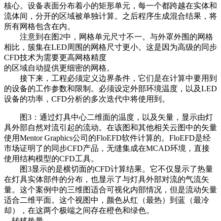
核心。设备表面分布着小的矩形单元，每一个都跨越在实体和
流体间，分开的区域被单独计算。之后程序生成混合结果，将
所有网格包含在内。
注意到在图2中，网格单元尺寸不一。与外罩外围的网格
相比，簇集在LED周围的网格尺寸更小。这是因为高级的同步
CFD技术为需要更高网格精度
的区域自动提供更细密的网格。
接下来，工程必须定义边界条件，它们是在计算中要用到
的设备的工作参数和限制。必须设定外部环境温度，以及LED
设备的功率，CFD分析的多次迭代中将使用到。
图3：通过灯具中心二维面的温度，以及矢量，显示由灯
具外部自然对流引起的流动。在该图和其他相关云图中的矢量
使用Mentor Graphics公司的FloEFD软件计算的。FloEFD是经
市场证明了的同步CFD产品，无缝集成在MCAD环境，直接
使用结构模型的CFD工具。
图3显示的是横切面的CFD计算结果。它不仅显示了热量
在灯具实体部件的分布，也显示了与灯具外部对流的气流矢
量。这个案例中的三维图适合可视化内部情况，但是流动矢量
适合二维平面。这个视图中，颜色从红（最热）到蓝（最冷
却），在这两个极端之间存在橙色和绿色。
转移热量