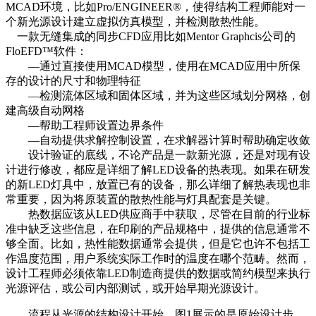
MCAD环境，比如Pro/ENGINEER®，使得结构工程师能对一
个新光源设计建立虚拟仿真模型，并检测散热性能。
一款无缝集成的同步CFD应用比如Mentor Graphcis公司的
FloEFD™软件：
––通过直接使用MCAD模型，使用在MCAD应用中所保
存的设计的尺寸和物理特征
––检测流体区域和固体区域，并为这些区域划分网格，创
建高级自动网格
––帮助工程师设置边界条件
––自动提供求解控制设置，在求解器计算时帮助确定收敛
设计验证的底线，不论产品是一款新光源，还是对现有设
计进行修改，都应是详细了解LED设备的热表现。如果在研发
的新LED灯具中，放置已有的设备，那么详细了解热表现也非
常重要，因为将原装置的散热性能与灯具配套是关键。
热数据应该从LED供应商手中获取，尽管在目前的行业标
准中缺乏这些信息，在印刷的产品规格中，提供的信息通常不
够全面。比如，热性能数据通常会提供，但是它也许不包括工
作温度范围，用户系统实际工作时的温度在哪个范畴。然而，
设计工程师必须依靠LED制造商提供的数据或简约模型来执行
光源评估，或公司内部测试，或开始早期光源设计。
流程从光源的结构设计开始。图1展示的是原始设计步