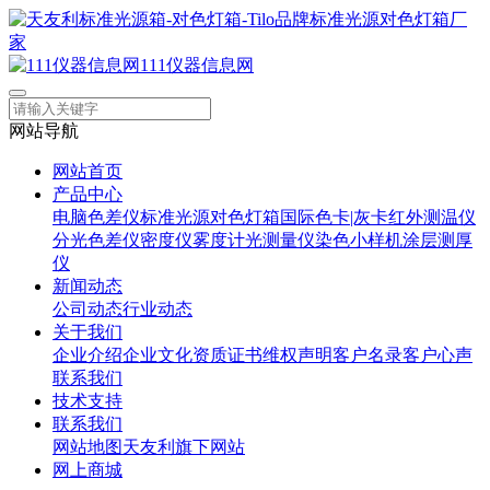
111仪器信息网
网站导航
网站首页
产品中心
电脑色差仪
标准光源对色灯箱
国际色卡|灰卡
红外测温仪
分光色差仪
密度仪
雾度计
光测量仪
染色小样机
涂层测厚
仪
新闻动态
公司动态
行业动态
关于我们
企业介绍
企业文化
资质证书
维权声明
客户名录
客户心声
联系我们
技术支持
联系我们
网站地图
天友利旗下网站
网上商城