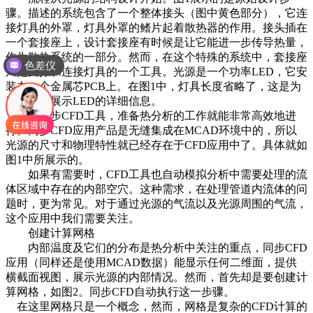
骤。描述的系统包含了一个整体接头（图中黄色部分），它连
接灯具的外罩，灯具外罩的鳍片起着散热器的作用。接头插在
一个套接座上，设计套接座有时候是让它能进一步传导热量，
作为散热系统的一部分。然而，在这个特殊的系统中，套接座
色差仪
只是支撑和连接灯具的一个工具。光源是一个功率LED，它安
装在一个金属芯PCB上。在图1中，灯具长度省略了，这是为
了更好的展示LED的详细信息。
使用同步CFD工具，准备热分析的工作就能非常高效地进
行。同步CFD应用产品是无缝集成在MCAD环境中的，所以
光源的尺寸和物理特性就已经存在于CFD应用中了。具体就如
图1中所展示的。
如果有需要时，CFD工具也自动模拟分析中需要处理的流
体区域中存在的内部空穴。这种需求，在处理管道内流体的问
题时，更为常见。对于通过光源的气流以及光源周围的气流，
这个应用中我们需要关注。
创建计算网格
内部温度及它们的分布是热分析中关注的重点，同步CFD
应用（同样还是使用MCAD数据）能显示任何二维面，提供
横截面视图，展示光源的内部情况。然而，首先却是要创建计
算网格，如图2。同步CFD自动执行这一步骤。
在这里网格只是一个概念，然而，网格是复杂的CFD计算的