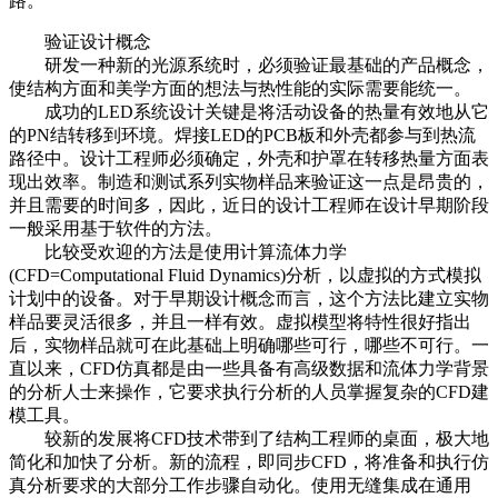
路。
验证设计概念
研发一种新的光源系统时，必须验证最基础的产品概念，
使结构方面和美学方面的想法与热性能的实际需要能统一。
成功的LED系统设计关键是将活动设备的热量有效地从它
的PN结转移到环境。焊接LED的PCB板和外壳都参与到热流
路径中。设计工程师必须确定，外壳和护罩在转移热量方面表
现出效率。制造和测试系列实物样品来验证这一点是昂贵的，
并且需要的时间多，因此，近日的设计工程师在设计早期阶段
一般采用基于软件的方法。
比较受欢迎的方法是使用计算流体力学
(CFD=Computational Fluid Dynamics)分析，以虚拟的方式模拟
计划中的设备。对于早期设计概念而言，这个方法比建立实物
样品要灵活很多，并且一样有效。虚拟模型将特性很好指出
后，实物样品就可在此基础上明确哪些可行，哪些不可行。一
直以来，CFD仿真都是由一些具备有高级数据和流体力学背景
的分析人士来操作，它要求执行分析的人员掌握复杂的CFD建
模工具。
较新的发展将CFD技术带到了结构工程师的桌面，极大地
简化和加快了分析。新的流程，即同步CFD，将准备和执行仿
真分析要求的大部分工作步骤自动化。使用无缝集成在通用