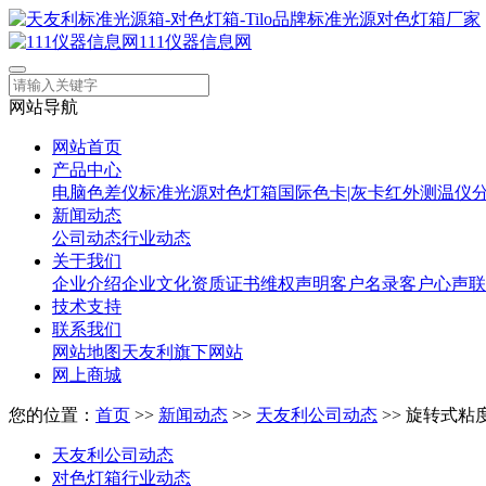
111仪器信息网
网站导航
网站首页
产品中心
电脑色差仪
标准光源对色灯箱
国际色卡|灰卡
红外测温仪
新闻动态
公司动态
行业动态
关于我们
企业介绍
企业文化
资质证书
维权声明
客户名录
客户心声
联
技术支持
联系我们
网站地图
天友利旗下网站
网上商城
您的位置：
首页
>>
新闻动态
>>
天友利公司动态
>> 旋转式
天友利公司动态
对色灯箱行业动态