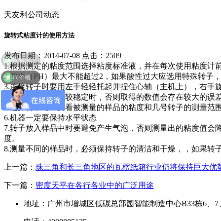
天友利公司动态
旋转式粘度计的使用方法
发布日期：2014-07-08 点击：2509
问售后
1.根据测定的粘度范围选择粘度标准液，并在每次使用粘度计
问价格
2.酸性（PH）最大不能超过2，如果酸性过大应选用特殊转子，
3.连接转子时要用左手轻轻托起并捏住心轴（主机上），右手
4.取值要在数值比较稳定时，否则取得的数值会存在较大的误
5.选择转子时，要看被测量的样品的粘度和几号转子的测量范
6.机器一定要保持水平状态
7.转子放入样品中时要避免产生气泡，否则测量出的粘度值
度。
8.测量不同的样品时，必须保持转子的清洁和干燥，，如果转
上一篇：
珠三角和长三角地区的瓦楞纸箱行业仍将保持巨大优
下一篇：
密度天平在各行各业中的广泛用途
地址：广州市增城区低碳总部园智能制造中心B33栋6、7