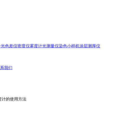
分光色差仪
密度仪
雾度计
光测量仪
染色小样机
涂层测厚仪
系我们
粘度计的使用方法