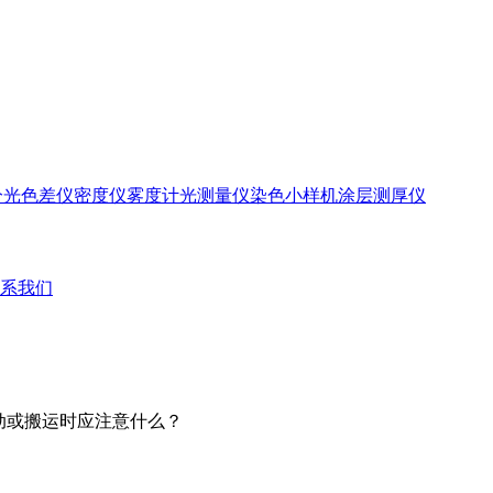
分光色差仪
密度仪
雾度计
光测量仪
染色小样机
涂层测厚仪
系我们
移动或搬运时应注意什么？