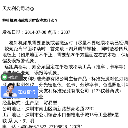
天友利公司动态
检针机移动或搬运时应注意什么？
发布日期：2014-07-08 点击：2837
检针机如果需要更换或者搬运时（尽量不要轻易移动已经调
较短距离平面移动时，首先放下四只调节螺栓、同时放松四只
地板上（如果地面不平正，需要垫20平方里面左右的木板，保
偏及误报警现象。
远距离移动，则必须固定在平板或移动工具（推车，卡车等）
造成寿命变短，误报等现象。
问售后
深圳市天友利标准光源有限公司主营产品：标准光源对色灯箱、
源、电脑测色仪、分光密度仪、色卡、分辨率卡、色温照度计
公司名称：深圳市天友利标准光源有限公司（123仪器商城）
企业类型：私营企业
经营模式：生产型、贸易型
公司地址：深圳市南山区南新路苏豪名厦22B2
工厂地址：深圳市公明镇合水口创维电子城15号工业楼6层
联 系 人：刘 明
电 话：400-666-2522 27198826（20线）