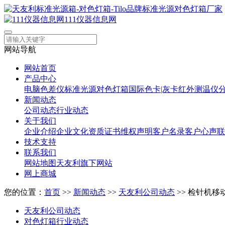
111仪器信息网
网站导航
网站首页
产品中心
电脑色差仪
标准光源对色灯箱
国际色卡|灰卡
红外测温仪
新闻动态
公司动态
行业动态
关于我们
企业介绍
企业文化
资质证书
维权声明
客户名录
客户心声
联
技术支持
联系我们
网站地图
天友利旗下网站
网上商城
您的位置：
首页
>>
新闻动态
>>
天友利公司动态
>> 检针机
天友利公司动态
对色灯箱行业动态