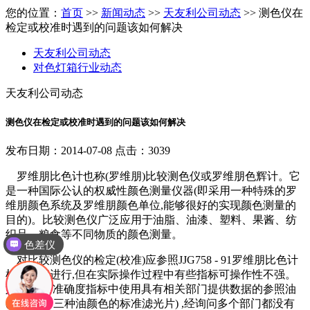
您的位置：
首页
>>
新闻动态
>>
天友利公司动态
>> 测色仪在
检定或校准时遇到的问题该如何解决
天友利公司动态
对色灯箱行业动态
天友利公司动态
测色仪在检定或校准时遇到的问题该如何解决
发布日期：2014-07-08 点击：3039
罗维朋比色计也称(罗维朋)比较测色仪或罗维朋色辉计。它
是一种国际公认的权威性颜色测量仪器(即采用一种特殊的罗
维朋颜色系统及罗维朋颜色单位,能够很好的实现颜色测量的
目的)。比较测色仪广泛应用于油脂、油漆、塑料、果酱、纺
织品、粮食等不同物质的颜色测量。
色差仪
对比较测色仪的检定(校准)应参照JJG758 - 91罗维朋比色计
检定规程进行,但在实际操作过程中有些指标可操作性不强。
如: 1.仪器准确度指标中使用具有相关部门提供数据的参照油
(或相当于三种油颜色的标准滤光片) ,经询问多个部门都没有