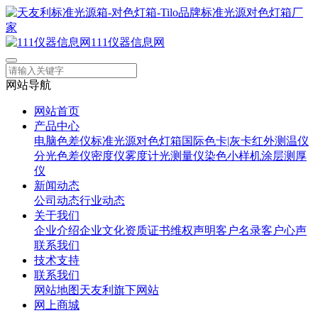
111仪器信息网
网站导航
网站首页
产品中心
电脑色差仪
标准光源对色灯箱
国际色卡|灰卡
红外测温仪
分光色差仪
密度仪
雾度计
光测量仪
染色小样机
涂层测厚
仪
新闻动态
公司动态
行业动态
关于我们
企业介绍
企业文化
资质证书
维权声明
客户名录
客户心声
联系我们
技术支持
联系我们
网站地图
天友利旗下网站
网上商城