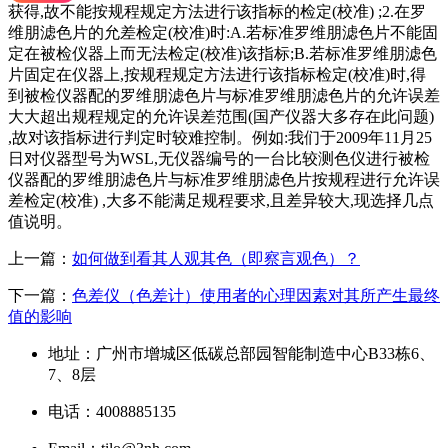
获得,故不能按规程规定方法进行该指标的检定(校准) ;2.在罗
维朋滤色片的允差检定(校准)时:A.若标准罗维朋滤色片不能固
定在被检仪器上而无法检定(校准)该指标;B.若标准罗维朋滤色
片固定在仪器上,按规程规定方法进行该指标检定(校准)时,得
到被检仪器配的罗维朋滤色片与标准罗维朋滤色片的允许误差
大大超出规程规定的允许误差范围(国产仪器大多存在此问题)
,故对该指标进行判定时较难控制。例如:我们于2009年11月25
日对仪器型号为WSL,无仪器编号的一台比较测色仪进行被检
仪器配的罗维朋滤色片与标准罗维朋滤色片按规程进行允许误
差检定(校准) ,大多不能满足规程要求,且差异较大,现选择几点
值说明。
上一篇：
如何做到看其人观其色（即察言观色）？
下一篇：
色差仪（色差计）使用者的心理因素对其所产生最终
值的影响
地址：广州市增城区低碳总部园智能制造中心B33栋6、
7、8层
电话：4008885135