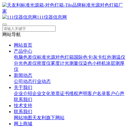
111仪器信息网
网站导航
网站首页
产品中心
电脑色差仪
标准光源对色灯箱
国际色卡|灰卡
红外测温仪
分光色差仪
密度仪
雾度计
光测量仪
染色小样机
涂层测厚
仪
新闻动态
公司动态
行业动态
关于我们
企业介绍
企业文化
资质证书
维权声明
客户名录
客户心声
联系我们
技术支持
联系我们
网站地图
天友利旗下网站
网上商城