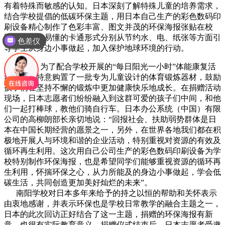
有着特殊而敏感的认知。日本深刻了解特殊儿童的培养需求，
结合学校提倡的低碳环保主题，用日本自己生产的彩色数码印
刷设备精心制作了色彩丰富、图文并茂的环保海报张贴在校
园，以通俗易懂的卡通形式分别从节约水、电、纸张等方面引
色差仪
导学生从身边小事做起，加入保护地球环境的行动。
同时，为了配合学校开展的“每日阳光一小时”体能康复活
动，日本特意购置了一批专为儿童设计的体育锻炼器材，鼓励
孩子们在坚持不懈的锻炼中更加健康快乐地成长。在捐赠活动
现场，日本志愿者们纷纷融入到这群可爱的孩子们中间，和他
们一起打棒球，教他们骑自行车。日本办公系统（中国）有限
公司的高柳朗部长亲切地说：“回报社会、扶助弱势群体是日
本在中国长期经营的愿景之一，另外，在世界各地我们都在积
极地开展人与环境和谐的企业活动，特别重视对资源的有效及
循环再生利用。这次用自己公司生产的彩色数码印刷设备为学
校特别制作环保海报，也是希望同学们能够重视资源的循环再
生利用，怀揣环保之心，从力所能及的身边小事做起，学会低
碳生活，共同创造更加美好灿烂的未来”。
南阳学校对日本多年来给予的持之以恒的帮助和关怀表示
由衷地感谢，并表示环保也是学校日常教学的融合主题之一，
日本的此次回访正好结合了这一主题，捐赠的环保海报有新
意，也很有实际教育意义。捐赠仪式结束后，日本志愿者受邀