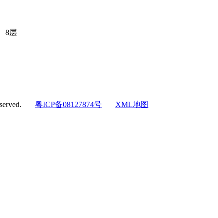
、8层
eserved.
粤ICP备08127874号
XML地图