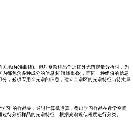
系(标准曲线)。但对复杂样品作近红外光谱定量分析时，为
内都包含多种成分的信息(即谱峰重叠)，而同一种组份的信息
组分，必须应用全光谱的信息，建立全谱区的光谱特征与待丈量
学习”的样品集，通过计算机运算，得出学习样品在数学空间
通过待分析样品的光谱特征，根据光谱近似程度进行分类。