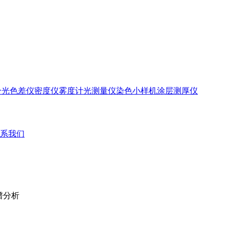
分光色差仪
密度仪
雾度计
光测量仪
染色小样机
涂层测厚仪
系我们
谱分析