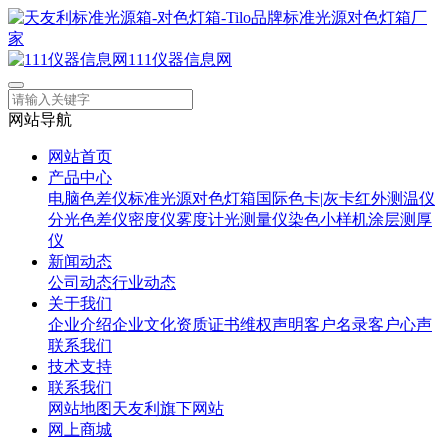
111仪器信息网
网站导航
网站首页
产品中心
电脑色差仪
标准光源对色灯箱
国际色卡|灰卡
红外测温仪
分光色差仪
密度仪
雾度计
光测量仪
染色小样机
涂层测厚
仪
新闻动态
公司动态
行业动态
关于我们
企业介绍
企业文化
资质证书
维权声明
客户名录
客户心声
联系我们
技术支持
联系我们
网站地图
天友利旗下网站
网上商城