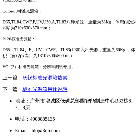
710x530x570 mm；
Color-60标准光源箱：
D65,TL84,CWF,F,UV,U30,A,TL83
八种光源，
重量为
38Kg，
体积
(
宽
x
深
x
高
)
为
710x530x570 mm；
P120标准光源箱：
D65
、
TL84
、
F
、
UV
、
CWF
、
TL83(U30)
六种光源，
重量为
60Kg ，
体
积（宽
x
深
x
高）为
1310x600x800 mm；
VC（2）标准光源箱：分辨率测试专用。
上一篇：
庆祝标准光源箱热卖
下一篇：
标准光源箱用途说明
地址：广州市增城区低碳总部园智能制造中心B33栋6、
7、8层
电话：4008885135
Email：tilo@3nh.com