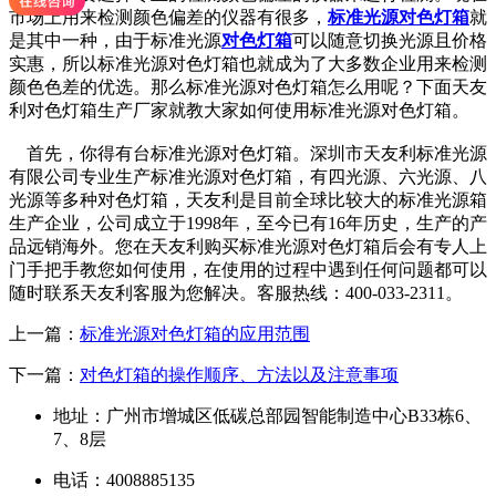
市场上用来检测颜色偏差的仪器有很多，
标准光源对色灯箱
就
是其中一种，由于标准光源
对色灯箱
可以随意切换光源且价格
实惠，所以标准光源对色灯箱也就成为了大多数企业用来检测
颜色色差的优选。那么标准光源对色灯箱怎么用呢？下面天友
利对色灯箱生产厂家就教大家如何使用标准光源对色灯箱。
首先，你得有台标准光源对色灯箱。深圳市天友利标准光源
有限公司专业生产标准光源对色灯箱，有四光源、六光源、八
光源等多种对色灯箱，天友利是目前全球比较大的标准光源箱
生产企业，公司成立于1998年，至今已有16年历史，生产的产
品远销海外。您在天友利购买标准光源对色灯箱后会有专人上
门手把手教您如何使用，在使用的过程中遇到任何问题都可以
随时联系天友利客服为您解决。客服热线：400-033-2311。
上一篇：
标准光源对色灯箱的应用范围
下一篇：
对色灯箱的操作顺序、方法以及注意事项
地址：广州市增城区低碳总部园智能制造中心B33栋6、
7、8层
电话：4008885135