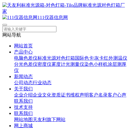
111仪器信息网
网站导航
网站首页
产品中心
电脑色差仪
标准光源对色灯箱
国际色卡|灰卡
红外测温仪
分光色差仪
密度仪
雾度计
光测量仪
染色小样机
涂层测厚
仪
新闻动态
公司动态
行业动态
关于我们
企业介绍
企业文化
资质证书
维权声明
客户名录
客户心声
联系我们
技术支持
联系我们
网站地图
天友利旗下网站
网上商城