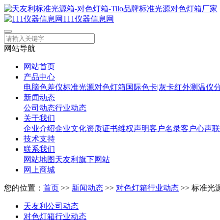
111仪器信息网
网站导航
网站首页
产品中心
电脑色差仪
标准光源对色灯箱
国际色卡|灰卡
红外测温仪
新闻动态
公司动态
行业动态
关于我们
企业介绍
企业文化
资质证书
维权声明
客户名录
客户心声
联
技术支持
联系我们
网站地图
天友利旗下网站
网上商城
您的位置：
首页
>>
新闻动态
>>
对色灯箱行业动态
>> 标准
天友利公司动态
对色灯箱行业动态