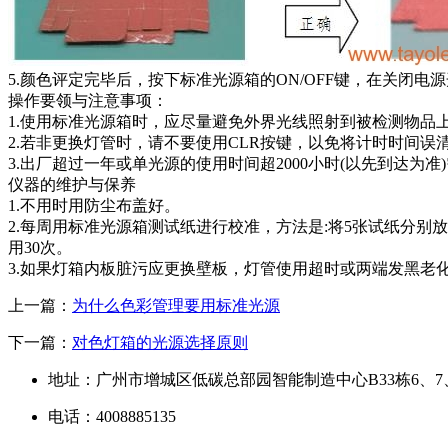
5.颜色评定完毕后，按下标准光源箱的ON/OFF键，在关闭电
操作要领与注意事项：
1.使用标准光源箱时，应尽量避免外界光线照射到被检测物品
2.若非更换灯管时，请不要使用CLR按键，以免将计时时间误
3.出厂超过一年或单光源的使用时间超2000小时(以先到达为
仪器的维护与保养
1.不用时用防尘布盖好。
2.每周用标准光源箱测试纸进行校准，方法是:将5张试纸分
用30次。
3.如果灯箱内板脏污应更换壁板，灯管使用超时或两端发黑老
上一篇：
为什么色彩管理要用标准光源
下一篇：
对色灯箱的光源选择原则
地址：广州市增城区低碳总部园智能制造中心B33栋6、7
电话：4008885135