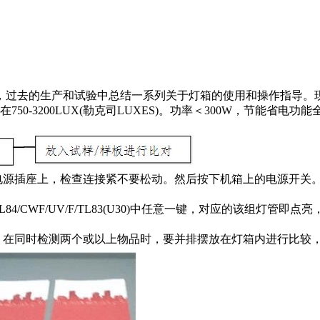
，过去的生产和试验中总结一系列关于灯箱的使用和操作指导。
-3200LUX(勒克司LUXES)。功率＜300W，节能省电功能
在电源插座上，检查连接紧不要松动。然后按下机箱上的电源开关
4/CWF/UV/F/TL83(U30)中任意一键，对应的该组灯管
置，在同时检测两个或以上物品时，要并排摆放在灯箱内进行比较