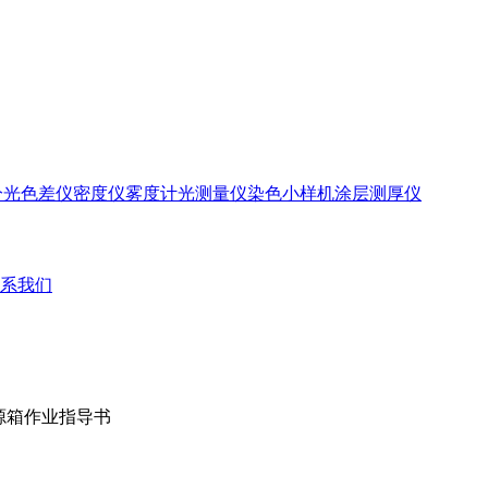
分光色差仪
密度仪
雾度计
光测量仪
染色小样机
涂层测厚仪
系我们
光源箱作业指导书