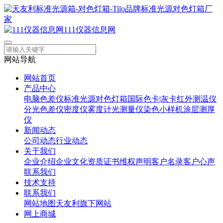
111仪器信息网
网站导航
网站首页
产品中心
电脑色差仪
标准光源对色灯箱
国际色卡|灰卡
红外测温仪
分光色差仪
密度仪
雾度计
光测量仪
染色小样机
涂层测厚
仪
新闻动态
公司动态
行业动态
关于我们
企业介绍
企业文化
资质证书
维权声明
客户名录
客户心声
联系我们
技术支持
联系我们
网站地图
天友利旗下网站
网上商城