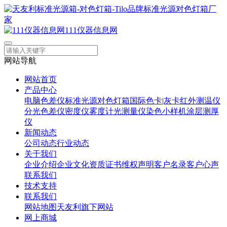
111仪器信息网
网站导航
网站首页
产品中心
电脑色差仪
标准光源对色灯箱
国际色卡|灰卡
红外测温仪
分光色差仪
密度仪
雾度计
光测量仪
染色小样机
涂层测厚
仪
新闻动态
公司动态
行业动态
关于我们
企业介绍
企业文化
资质证书
维权声明
客户名录
客户心声
联系我们
技术支持
联系我们
网站地图
天友利旗下网站
网上商城