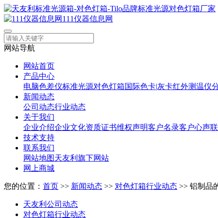
111仪器信息网
网站导航
网站首页
产品中心
电脑色差仪
标准光源对色灯箱
国际色卡|灰卡
红外测温仪
新闻动态
公司动态
行业动态
关于我们
企业介绍
企业文化
资质证书
维权声明
客户名录
客户心声
联
技术支持
联系我们
网站地图
天友利旗下网站
网上商城
您的位置：
首页
>>
新闻动态
>>
对色灯箱行业动态
>> 铝制
天友利公司动态
对色灯箱行业动态