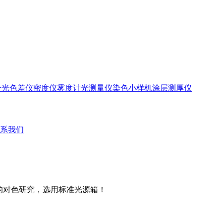
分光色差仪
密度仪
雾度计
光测量仪
染色小样机
涂层测厚仪
系我们
品的对色研究，选用标准光源箱！