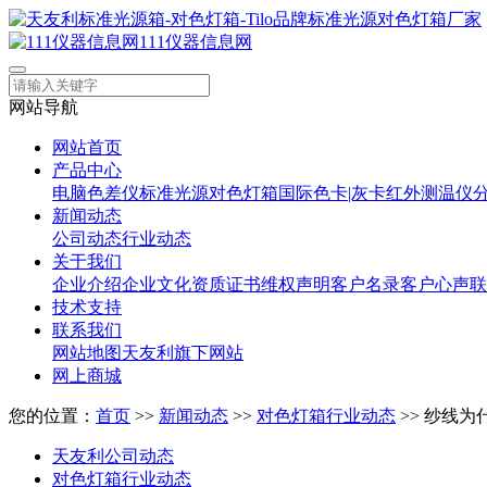
111仪器信息网
网站导航
网站首页
产品中心
电脑色差仪
标准光源对色灯箱
国际色卡|灰卡
红外测温仪
新闻动态
公司动态
行业动态
关于我们
企业介绍
企业文化
资质证书
维权声明
客户名录
客户心声
联
技术支持
联系我们
网站地图
天友利旗下网站
网上商城
您的位置：
首页
>>
新闻动态
>>
对色灯箱行业动态
>> 纱线
天友利公司动态
对色灯箱行业动态