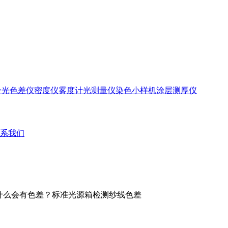
分光色差仪
密度仪
雾度计
光测量仪
染色小样机
涂层测厚仪
系我们
为什么会有色差？标准光源箱检测纱线色差