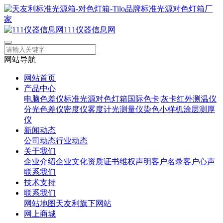
111仪器信息网
网站导航
网站首页
产品中心
电脑色差仪
标准光源对色灯箱
国际色卡|灰卡
红外测温仪
分光色差仪
密度仪
雾度计
光测量仪
染色小样机
涂层测厚
仪
新闻动态
公司动态
行业动态
关于我们
企业介绍
企业文化
资质证书
维权声明
客户名录
客户心声
联系我们
技术支持
联系我们
网站地图
天友利旗下网站
网上商城