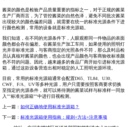
酱菜的颜色是检验产品质量重要的指标之一，对于正规的酱菜
生产厂商而言，为了管控酱菜的自然色泽，避免不同批次酱菜
出现较大的颜色偏差问题，就需要在统一的标准光源条件下进
行颜色检测，常用的设备就是标准光源箱。
我们知道，在不同的光源条件下，人眼观察同一件物品的表面
颜色都会存在偏差。在酱菜生产加工车间，如果使用的照明灯
光并非标准光源，与客商指定的光照条件不符，那么及时品检
员认真核对酱菜的颜色，也会出现产品颜色与客商验收标准颜
色不符的问题。因此，越来越多的食品厂商开始引进标准光源
箱，通过这款设备营造出相对稳定的人工照明光源环境。
目前，常用的标准光源箱通常会配置D65、TL84、U30、
CWF、F/A、UV等多种光源，用户只需要按照客商要求切换
至指定的光源条件，就可以将待测的酱菜试样与标准样一同放
入”"标准光源箱”"中进行目视检测。
上一篇：
如何正确地使用标准光源箱？
下一篇：
标准光源箱使用指南：规则+方法+注意事项