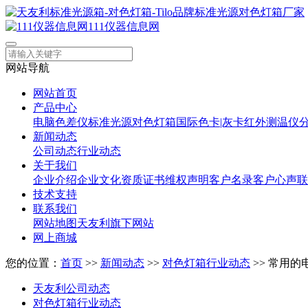
111仪器信息网
网站导航
网站首页
产品中心
电脑色差仪
标准光源对色灯箱
国际色卡|灰卡
红外测温仪
新闻动态
公司动态
行业动态
关于我们
企业介绍
企业文化
资质证书
维权声明
客户名录
客户心声
联
技术支持
联系我们
网站地图
天友利旗下网站
网上商城
您的位置：
首页
>>
新闻动态
>>
对色灯箱行业动态
>> 常用
天友利公司动态
对色灯箱行业动态