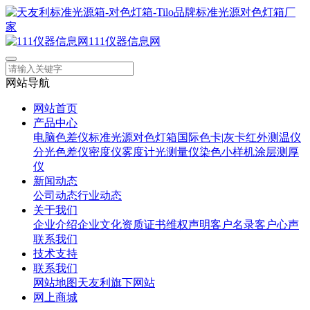
111仪器信息网
网站导航
网站首页
产品中心
电脑色差仪
标准光源对色灯箱
国际色卡|灰卡
红外测温仪
分光色差仪
密度仪
雾度计
光测量仪
染色小样机
涂层测厚
仪
新闻动态
公司动态
行业动态
关于我们
企业介绍
企业文化
资质证书
维权声明
客户名录
客户心声
联系我们
技术支持
联系我们
网站地图
天友利旗下网站
网上商城