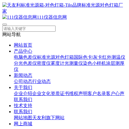
111仪器信息网
网站导航
网站首页
产品中心
电脑色差仪
标准光源对色灯箱
国际色卡|灰卡
红外测温仪
分光色差仪
密度仪
雾度计
光测量仪
染色小样机
涂层测厚
仪
新闻动态
公司动态
行业动态
关于我们
企业介绍
企业文化
资质证书
维权声明
客户名录
客户心声
联系我们
技术支持
联系我们
网站地图
天友利旗下网站
网上商城