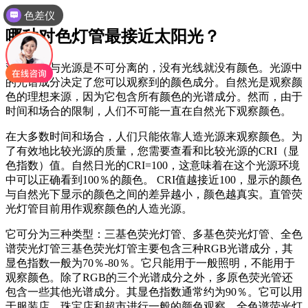
色差仪
哪种对色灯管最接近太阳光？
观察颜色与光源是不可分离的，没有光线就没有颜色。光源中
的光谱成分决定了您可以观察到的颜色成分。自然光是观察颜
色的理想来源，因为它包含所有颜色的光谱成分。然而，由于
时间和场合的限制，人们不可能一直在自然光下观察颜色。
在大多数时间和场合，人们只能依靠人造光源来观察颜色。为
了有效地比较光源的质量，您需要查看和比较光源的CRI（显
色指数）值。自然日光的CRI=100，这意味着在这个光源环境
中可以正确看到100％的颜色。 CRI值越接近100，显示的颜色
与自然光下显示的颜色之间的差异越小，颜色越真实。直管荧
光灯管目前用作观察颜色的人造光源。
它可分为三种类型：三基色荧光灯管、多基色荧光灯管、全色
谱荧光灯管三基色荧光灯管主要包含三种RGB光谱成分，其
显色指数一般为70％-80％。它只能用于一般照明，不能用于
观察颜色。除了RGB的三个光谱成分之外，多原色荧光管还
包含一些其他光谱成分。其显色指数通常约为90％。它可以用
于服装店，珠宝店和超市进行一般的颜色观察。全色谱荧光灯