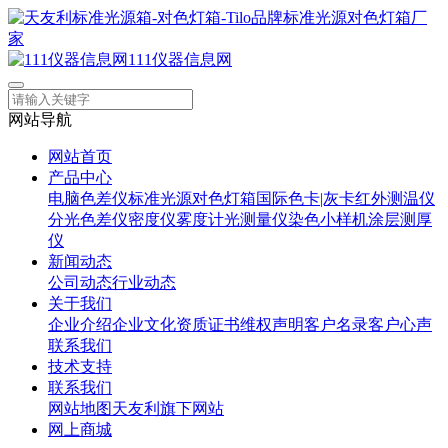
111仪器信息网
网站导航
网站首页
产品中心
电脑色差仪
标准光源对色灯箱
国际色卡|灰卡
红外测温仪
分光色差仪
密度仪
雾度计
光测量仪
染色小样机
涂层测厚
仪
新闻动态
公司动态
行业动态
关于我们
企业介绍
企业文化
资质证书
维权声明
客户名录
客户心声
联系我们
技术支持
联系我们
网站地图
天友利旗下网站
网上商城