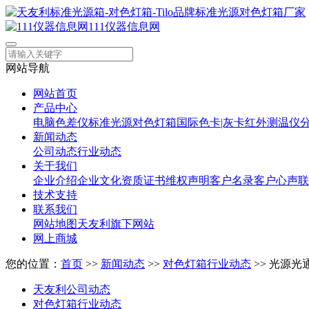
111仪器信息网
网站导航
网站首页
产品中心
电脑色差仪
标准光源对色灯箱
国际色卡|灰卡
红外测温仪
新闻动态
公司动态
行业动态
关于我们
企业介绍
企业文化
资质证书
维权声明
客户名录
客户心声
联
技术支持
联系我们
网站地图
天友利旗下网站
网上商城
您的位置：
首页
>>
新闻动态
>>
对色灯箱行业动态
>> 光源
天友利公司动态
对色灯箱行业动态