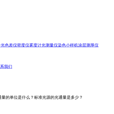
分光色差仪
密度仪
雾度计
光测量仪
染色小样机
涂层测厚仪
系我们
光通量的单位是什么？标准光源的光通量是多少？