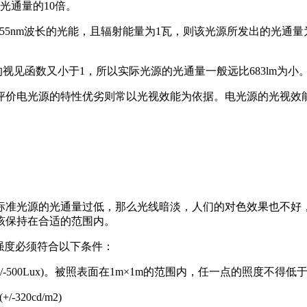
者光通量的10倍。
波长的光能，且辐射能量为1瓦，则该光源所发出的光通量为683流明。（
视见函数又小于1，所以实际光源的光通量一般远比683lm为小
评价电光源的特性优劣则常以光视效能为依据。电光源的光视效能
标准光源的光通量过低，那么光线暗淡，人们的对色效果也不好
该保持在合适的范围内。
光照强度必须符合以下条件：
/-500Lux)。被照表面在1m×1m的范围内，任一点的照度不得
20cd/m2)