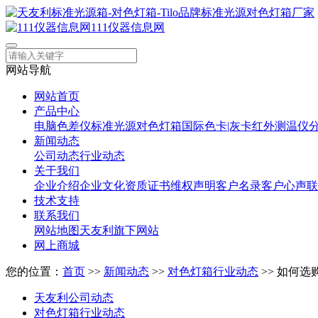
111仪器信息网
网站导航
网站首页
产品中心
电脑色差仪
标准光源对色灯箱
国际色卡|灰卡
红外测温仪
新闻动态
公司动态
行业动态
关于我们
企业介绍
企业文化
资质证书
维权声明
客户名录
客户心声
联
技术支持
联系我们
网站地图
天友利旗下网站
网上商城
您的位置：
首页
>>
新闻动态
>>
对色灯箱行业动态
>> 如何
天友利公司动态
对色灯箱行业动态