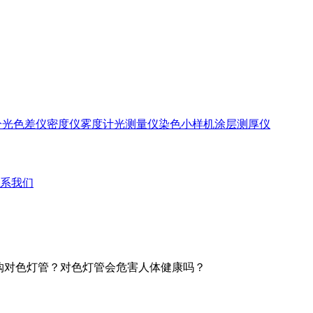
分光色差仪
密度仪
雾度计
光测量仪
染色小样机
涂层测厚仪
系我们
选购对色灯管？对色灯管会危害人体健康吗？