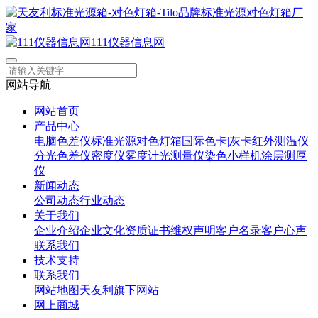
111仪器信息网
网站导航
网站首页
产品中心
电脑色差仪
标准光源对色灯箱
国际色卡|灰卡
红外测温仪
分光色差仪
密度仪
雾度计
光测量仪
染色小样机
涂层测厚
仪
新闻动态
公司动态
行业动态
关于我们
企业介绍
企业文化
资质证书
维权声明
客户名录
客户心声
联系我们
技术支持
联系我们
网站地图
天友利旗下网站
网上商城